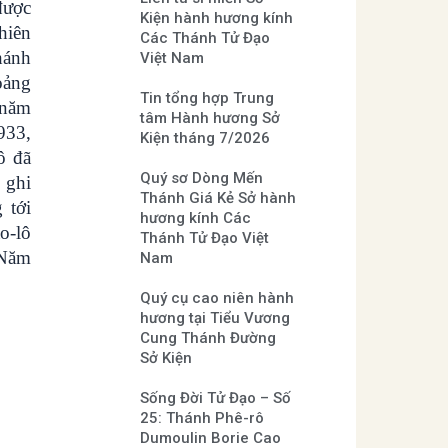
được
Kiện hành hương kính
hiên
Các Thánh Tử Đạo
hánh
Việt Nam
oảng
Tin tổng hợp Trung
 năm
tâm Hành hương Sở
933,
Kiện tháng 7/2026
ô đã
Quý sơ Dòng Mến
 ghi
Thánh Giá Kẻ Sở hành
 tới
hương kính Các
o-lô
Thánh Tử Đạo Việt
 Năm
Nam
Quý cụ cao niên hành
hương tại Tiểu Vương
Cung Thánh Đường
Sở Kiện
Sống Đời Tử Đạo – Số
25: Thánh Phê-rô
Dumoulin Borie Cao