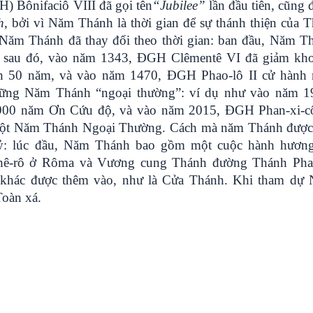
 Bônifaciô VIII đã gọi tên
“
Jubilee”
lần đầu tiên, cũng 
h
, bởi vì Năm Thánh là thời gian để sự thánh thiện của T
 Năm Thánh đã thay đổi theo thời gian: ban đầu, Năm T
; sau đó, vào năm 1343, ĐGH Clêmentê VI đã giảm kh
n 50 năm, và vào năm 1470, ĐGH Phao-lô II cử hành
ững Năm Thánh “ngoại thường”: ví dụ như vào năm 1
900 năm Ơn Cứu độ, và vào năm 2015, ĐGH Phan-xi-c
ột Năm Thánh Ngoại Thường. Cách mà năm Thánh được
kỷ: lúc đầu, Năm Thánh bao gồm một cuộc hành hương
ê-rô ở Rôma và Vương cung Thánh đường Thánh Pha
ỉ khác được thêm vào, như là Cửa Thánh. Khi tham dự
oàn xá.