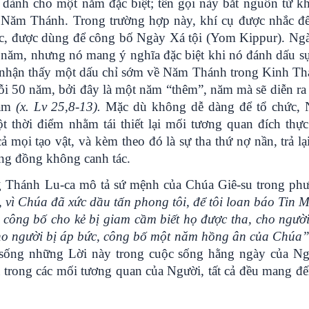
 dành cho một năm đặc biệt; tên gọi này bắt nguồn từ kh
 Năm Thánh. Trong trường hợp này, khí cụ được nhắc đế
ực, được dùng để công bố Ngày Xá tội (Yom Kippur). Ngà
 năm, nhưng nó mang ý nghĩa đặc biệt khi nó đánh dấu sự
 nhận thấy một dấu chỉ sớm về Năm Thánh trong Kinh Th
 50 năm, bởi đây là một năm “thêm”, năm mà sẽ diễn ra
năm
(x. Lv 25,8-13).
Mặc dù không dễ dàng để tổ chức,
thời điểm nhằm tái thiết lại mối tương quan đích thực
ả mọi tạo vật, và kèm theo đó là sự tha thứ nợ nần, trả lạ
ộng đồng không canh tác.
Mừng Thánh Lu-ca mô tả sứ mệnh của Chúa Giê-su trong ph
, vì Chúa đã xức dầu tấn phong tôi, để tôi loan báo Tin 
i công bố cho kẻ bị giam cầm biết họ được tha, cho ngườ
ho người bị áp bức,
công bố một năm hồng ân của Chúa
sống những Lời này trong cuộc sống hằng ngày của Ng
à trong các mối tương quan của Người, tất cả đều mang đế