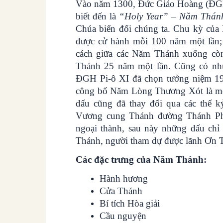
Vào năm 1300, Đức Giáo Hoàng (ĐGH)
biết đến là
“Holy Year”
–
Năm Thán
Chúa biến đổi chúng ta. Chu kỳ của
được cử hành mỗi 100 năm một lần
cách giữa các Năm Thánh xuống cò
Thánh 25 năm một lần. Cũng có nh
ĐGH Pi-ô XI đã chọn tưởng niệm 1
công bố Năm Lòng Thương Xót là m
dấu cũng đã thay đổi qua các thế 
Vương cung Thánh đường Thánh Ph
ngoại thành, sau này những dấu ch
Thánh, người tham dự được lãnh Ơn T
Các đặc trưng của Năm Thánh:
Hành hương
Cửa Thánh
Bí tích Hòa giải
Cầu nguyện