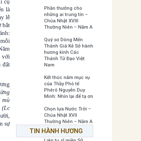
í cụ
Phần thưởng cho
n là
những ai trung tín –
y lễ
Chúa Nhật XVIII
 bắt
Thường Niên – Năm A
ánh:
Quý sơ Dòng Mến
 mỗi
Thánh Giá Kẻ Sở hành
 Năm
hương kính Các
 với
Thánh Tử Đạo Việt
i đất
Nam
Kết thúc năm mục vụ
ương
của Thầy Phó tế
Phêrô Nguyễn Duy
Mừng
Minh: Nhìn lại để tạ ơn
i mù
”
(Lc
Chọn lựa Nước Trời –
ười,
Chúa Nhật XVII
Thường Niên – Năm A
n sự
TIN HÀNH HƯƠNG
Liên tu sĩ miền Sở