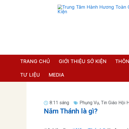
Nhảy
tới
nội
dung
TRANG CHỦ
GIỚI THIỆU SỞ KIỆN
THÔN
TƯ LIỆU
MEDIA
8:11 sáng
Phụng Vụ
,
Tin Giáo Hội 
Năm Thánh là gì?