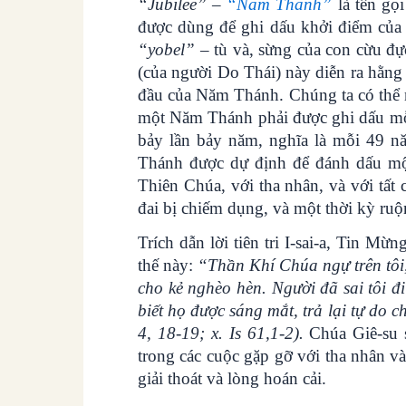
“
Jubilee”
–
“Năm Thánh”
là tên gọi
được dùng để ghi dấu khởi điểm của
“yobel”
– tù và, sừng của con cừu đ
(của người Do Thái) này diễn ra hằng
đầu của Năm Thánh. Chúng ta có thể
một Năm Thánh phải được ghi dấu mỗi
bảy lần bảy năm, nghĩa là mỗi 49 
Thánh được dự định để đánh dấu một 
Thiên Chúa, với tha nhân, và với tất c
đai bị chiếm dụng, và một thời kỳ ru
Trích dẫn lời tiên tri I-sai-a, Tin 
thế này:
“
Thần Khí Chúa ngự trên tôi
cho kẻ nghèo hèn. Người đã sai tôi đ
biết họ được sáng mắt, trả lại tự do c
4, 18-19; x. Is 61,1-2).
Chúa Giê-su 
trong các cuộc gặp gỡ với tha nhân v
giải thoát và lòng hoán cải.