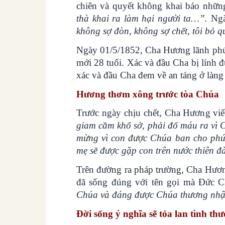
chiên và quyết không khai báo những
thà khai ra làm hại người ta…”.
Ngà
không sợ đòn, không sợ chết, tôi bỏ q
Ngày 01/5/1852, Cha Hương lãnh phúc 
mới 28 tuổi. Xác và đầu Cha bị lính 
xác và đầu Cha đem về an táng ở làng
Hương thơm xông trước tòa Chúa
Trước ngày chịu chết, Cha Hương viế
giam cầm khổ sở, phải đổ máu ra vì 
mừng vì con được Chúa ban cho phúc
mẹ sẽ được gặp con trên nước thiên đ
Trên đường ra pháp trường, Cha Hươn
đã sống đúng với tên gọi mà Đức C
Chúa và đáng được Chúa thương nh
Đời sống ý nghĩa sẽ tỏa lan tình t