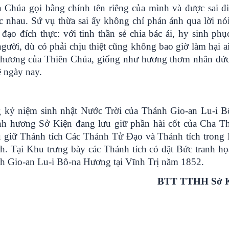
Chúa gọi bằng chính tên riêng của mình và được sai đi
 nhau. Sứ vụ thừa sai ấy không chỉ phản ánh qua lời nó
ạo đích thực: với tinh thần sẻ chia bác ái, hy sinh phụ
người, dù có phải chịu thiệt cũng không bao giờ làm hại a
h thương của Thiên Chúa, giống như hương thơm nhân đứ
 ngày nay.
 kỷ niệm sinh nhật Nước Trời của Thánh Gio-an Lu-i B
nh hương Sở Kiện đang lưu giữ phần hài cốt của Cha T
 giữ Thánh tích Các Thánh Tử Đạo và Thánh tích trong
h. Tại Khu trưng bày các Thánh tích có đặt Bức tranh họa
nh Gio-an Lu-i Bô-na Hương tại Vĩnh Trị năm 1852.
BTT TTHH Sở K