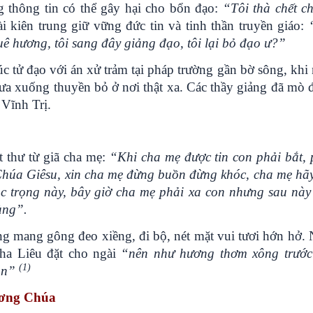
 thông tin có thể gây hại cho bổn đạo:
“Tôi thà chết c
i kiên trung giữ vững đức tin và tinh thần truyền giáo:
uê hương, tôi sang đây giảng đạo, tôi lại bỏ đạo ư?”
tử đạo với án xử trảm tại pháp trường gần bờ sông, khi 
đưa xuống thuyền bỏ ở nơi thật xa. Các thầy giảng đã mò 
 Vĩnh Trị.
t thư từ giã cha mẹ:
“Khi cha mẹ được tin con phải bắt, 
Chúa Giêsu, xin cha mẹ đừng buồn đừng khóc, cha mẹ hãy
 trọng này, bây giờ cha mẹ phải xa con nhưng sau này
àng”.
g mang gông đeo xiềng, đi bộ, nét mặt vui tươi hớn hở. 
ha Liêu đặt cho ngài
“nên như hương thơm xông trước
(1)
ận”
hương Chúa