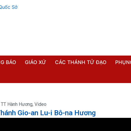
G BÁO
GIÁO XỨ
CÁC THÁNH TỬ ĐẠO
PHỤN
,
TT Hành Hương
,
Video
Thánh Gio-an Lu-i Bô-na Hương