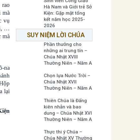
Sinh viên Công Giáo
 rao
Hà Nam và Giới trẻ Sở
i mà
Kiện: Gặp mặt tổng
kết năm học 2025-
c vụ
2026
i, …
SUY NIỆM LỜI CHÚA
c mà
Phần thưởng cho
những ai trung tín –
Chúa Nhật XVIII
Thường Niên – Năm A
ô-na
hánh
Chọn lựa Nước Trời –
Chúa Nhật XVII
 Hộp
Thường Niên – Năm A
 lại
Thiên Chúa là Đấng
kiên nhẫn và bao
iện
dung – Chúa Nhật XVI
Thường Niên – Năm A
Thực thi ý Chúa –
Chúa Nhật XV Thường