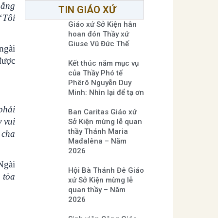
hẳng
TIN GIÁO XỨ
“Tôi
Giáo xứ Sở Kiện hân
hoan đón Thầy xứ
Giuse Vũ Đức Thế
ngài
được
Kết thúc năm mục vụ
của Thầy Phó tế
Phêrô Nguyễn Duy
Minh: Nhìn lại để tạ ơn
phải
Ban Caritas Giáo xứ
 vui
Sở Kiện mừng lễ quan
thầy Thánh Maria
 cha
Mađalêna – Năm
2026
Ngài
Hội Bà Thánh Đê Giáo
 tòa
xứ Sở Kiện mừng lễ
quan thầy – Năm
2026