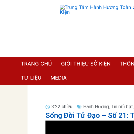
Nhảy
tới
nội
dung
TRANG CHỦ
GIỚI THIỆU SỞ KIỆN
THÔN
TƯ LIỆU
MEDIA
3:22 chiều
Hành Hương
,
Tin nổi bật
Sống Đời Tử Đạo – Số 21: 