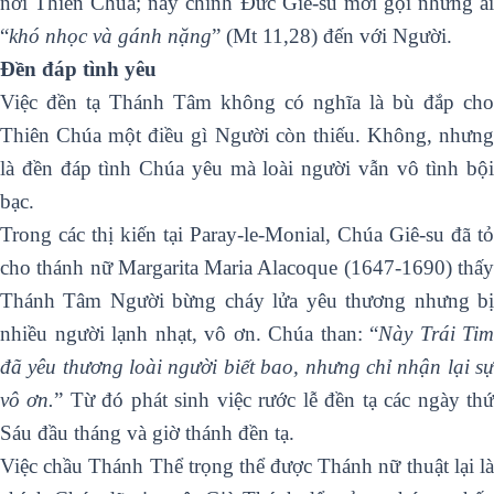
nơi Thiên Chúa; nay chính Đức Giê-su mời gọi những ai
“
khó nhọc và gánh nặng
” (Mt 11,28) đến với Người.
Đền đáp tình yêu
Việc đền tạ Thánh Tâm không có nghĩa là bù đắp cho
Thiên Chúa một điều gì Người còn thiếu. Không, nhưng
là đền đáp tình Chúa yêu mà loài người vẫn vô tình bội
bạc.
Trong các thị kiến tại Paray-le-Monial, Chúa Giê-su đã tỏ
cho thánh nữ Margarita Maria Alacoque (1647-1690) thấy
Thánh Tâm Người bừng cháy lửa yêu thương nhưng bị
nhiều người lạnh nhạt, vô ơn. Chúa than: “
Này Trái Tim
đã yêu thương loài người biết bao, nhưng chỉ nhận lại sự
vô ơn.
” Từ đó phát sinh việc rước lễ đền tạ các ngày th
Sáu đầu tháng và giờ thánh đền tạ.
Việc chầu Thánh Thể trọng thể được Thánh nữ thuật lại là