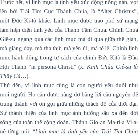
Trước hết, vì linh mục là tình yêu xúc động nồng nàn, vọt
lên bởi Trái Tim Cực Thánh Chúa, là “Alter Christus”,
một Đức Ki-tô khác. Linh mục được trao phó sứ mạng
làm hiện diện tình yêu của Thánh Tâm Chúa. Chính Chúa
Giê-su ngang qua các linh mục mà đi qua giữa thế gian,
mà giảng dạy, mà tha thứ, mà yên ủi, mà tế lễ. Chính linh
mục hành động trong tư cách của chính Đức Kitô là Đầu
Hội Thánh “in persona Christi” (x.
Kinh Chúa Giê-su l
Thầy Cả
…).
Thứ đến, vì linh mục cũng là con người yếu đuối như
mọi người. Họ cần được nâng đỡ bằng lời cầu nguyện để
trung thành với ơn gọi giữa những thách đố của thời đại.
Sự thánh thiện của linh mục ảnh hưởng sâu xa đến đời
sống của toàn thể cộng đoàn. Thánh Gio-an Ma-ri-a Vi-a-
nê từng nói: “
Linh mục là tình yêu của Trái Tim Chú