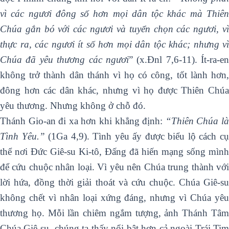
vì các ngươi đông số hơn mọi dân tộc khác mà Thiên
Chúa gắn bó với các ngươi và tuyển chọn các ngươi, vì
thực ra, các ngươi ít số hơn mọi dân tộc khác; nhưng vì
Chúa đã yêu thương các ngươi
” (x.Đnl 7,6-11). Ít-ra-en
không trở thành dân thánh vì họ có công, tốt lành hơn,
đông hơn các dân khác, nhưng vì họ được Thiên Chúa
yêu thương. Nhưng không ở chỗ đó.
Thánh Gio-an đi xa hơn khi khẳng định:
“Thiên Chúa l
Tình Yêu.”
(1Ga 4,9). Tình yêu ấy được biểu lộ cách c
thể nơi Đức Giê-su Ki-tô, Đấng đã hiến mạng sống mình
để cứu chuộc nhân loại. Vì yêu nên Chúa trung thành với
lời hứa, đồng thời giải thoát và cứu chuộc. Chúa Giê-su
không chết vì nhân loại xứng đáng, nhưng vì Chúa yêu
thương họ. Mỗi lần chiêm ngắm tượng, ảnh Thánh Tâm
Chúa Giê-su, chúng ta thấy nổi bật hơn cả ngoài Trái Tim