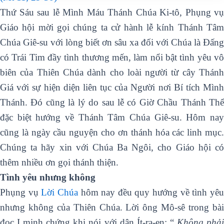
Thứ Sáu sau lễ Mình Máu Thánh Chúa Ki-tô, Phụng vụ
Giáo hội mời gọi chúng ta cử hành lễ kính Thánh Tâm
Chúa Giê-su với lòng biết ơn sâu xa đối với Chúa là Đấng
có Trái Tim đầy tình thương mến, làm nổi bật tình yêu vô
biên của Thiên Chúa dành cho loài người từ cây Thánh
Giá với sự hiện diện liên tục của Người nơi Bí tích Mình
Thánh. Đó cũng là lý do sau lễ có Giờ Chầu Thánh Thể
đặc biệt hướng về Thánh Tâm Chúa Giê-su. Hôm nay
cũng là ngày cầu nguyện cho ơn thánh hóa các linh mục.
Chúng ta hãy xin với Chúa Ba Ngôi, cho Giáo hội có
thêm nhiều ơn gọi thánh thiện.
Tình yêu nhưng không
Phụng vụ
Lời Chúa
hôm nay đều quy hướng về tình yê
nhưng không của Thiên Chúa. Lời ông Mô-sê trong bài
đọc I minh chứng khi nói với dân Ít-ra-en: “
Không phả