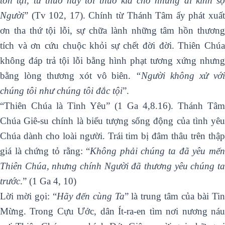
tồn tại, từ thuở này tới thuở kia cho những ai kính sợ
Người
” (Tv 102, 17). Chính từ Thánh Tâm ấy phát xuất
ơn tha thứ tội lỗi, sự chữa lành những tâm hồn thương
tích và ơn cứu chuộc khỏi sự chết đời đời. Thiên Chúa
không đáp trả tội lỗi bằng hình phạt tương xứng nhưng
bằng lòng thương xót vô biên.
“Người không xử vớ
chúng tôi như chúng tôi đắc tội
”.
“Thiên Chúa là Tình Yêu” (1 Ga 4,8.16). Thánh Tâm
Chúa Giê-su chính là biểu tượng sống động của tình yêu
Chúa dành cho loài người. Trái tim bị đâm thâu trên thập
giá là chứng tỏ rằng: “
Không phải chúng ta đã yêu mế
Thiên Chúa, nhưng chính Người đã thương yêu chúng ta
trước
.” (1 Ga 4, 10)
Lời mời gọi: “
Hãy đến cùng Ta
” là trung tâm của bài Tin
Mừng. Trong Cựu Ước, dân Ít-ra-en tìm nơi nương náu