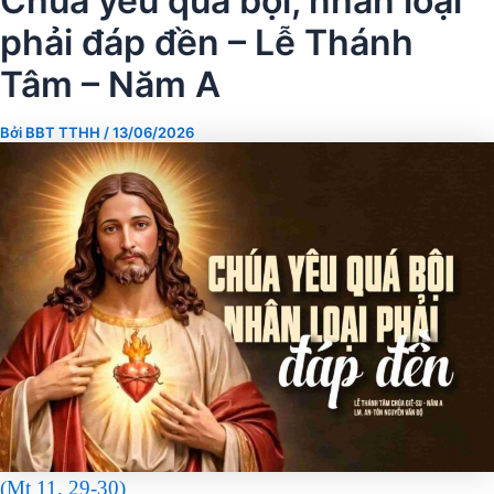
Chúa yêu quá bội, nhân loại
phải đáp đền – Lễ Thánh
Tâm – Năm A
Bởi
BBT TTHH
/
13/06/2026
(Mt 11, 29-30)