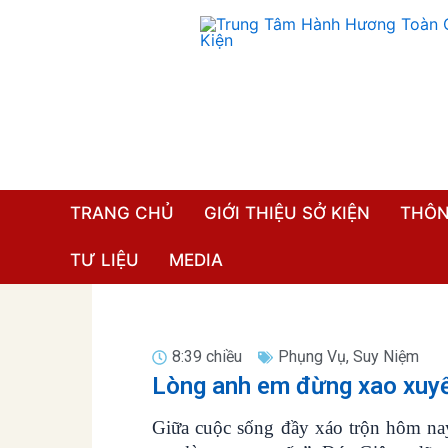
Nhảy
tới
nội
dung
TRANG CHỦ
GIỚI THIỆU SỞ KIỆN
THÔN
TƯ LIỆU
MEDIA
8:39 chiều
Phụng Vụ
,
Suy Niệm
Lòng anh em đừng xao xuy
Giữa cuộc sống đầy xáo trộn hôm na