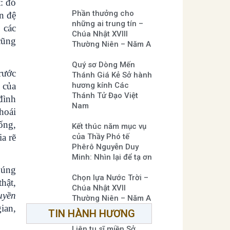
: đó
Phần thưởng cho
n đệ
những ai trung tín –
 các
Chúa Nhật XVIII
cũng
Thường Niên – Năm A
Quý sơ Dòng Mến
rước
Thánh Giá Kẻ Sở hành
 của
hương kính Các
Thánh Tử Đạo Việt
đình
Nam
hoái
ống,
Kết thúc năm mục vụ
a rẽ
của Thầy Phó tế
Phêrô Nguyễn Duy
Minh: Nhìn lại để tạ ơn
húng
Chọn lựa Nước Trời –
hật,
Chúa Nhật XVII
uyền
Thường Niên – Năm A
ian,
TIN HÀNH HƯƠNG
Liên tu sĩ miền Sở