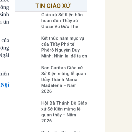
TIN GIÁO XỨ
 ông
sinh
Giáo xứ Sở Kiện hân
hoan đón Thầy xứ
 tín
Giuse Vũ Đức Thế
Kết thúc năm mục vụ
 của
của Thầy Phó tế
động
Phêrô Nguyễn Duy
Ngài
Minh: Nhìn lại để tạ ơn
Ban Caritas Giáo xứ
hiên
Sở Kiện mừng lễ quan
thầy Thánh Maria
 Nội
Mađalêna – Năm
2026
Hội Bà Thánh Đê Giáo
xứ Sở Kiện mừng lễ
quan thầy – Năm
2026