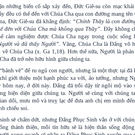
n những biến cố sắp xảy đến, Đức Giê-su còn mạc khải
hảy đều có thể đến với Chúa Cha qua con đường mang tên 
ma, Đức Giê-su đã khẳng định:
“Chính Thầy là con đường
 thể đến với Chúa Cha mà không qua Thầy”
. Đây không ch
thể cảm nghiệm được Chúa Cha ngay trong cuộc sống
Người và đã thấy Người”
. Vâng, Chúa Cha là Đấng vô h
a về Chúa Cha (x. Ga 1,18). Hơn thế nữa, Người là phản
ha đã trở nên hữu hình giữa chúng ta.
bánh vẽ” để ru ngủ con người, nhưng là một thực tại đã 
 chỉ giới thiệu một hạnh phúc xa vời, ảo tưởng, nhưng N
 hôm nay, ở đời này. Đấng đã trỗi dậy từ ngôi mộ vào 
ng hiện diện giữa chúng ta. Người sẽ cùng với chúng ta
n dối, mưu mô và truỵ lạc để đưa anh chị em mình đến
h chiếu soi.
inh sẽ chấm dứt, nhưng Đấng Phục Sinh vẫn ở với chúng
ng thánh thiện, mỗi tín hữu sẽ là hiện thân sống động
người xung quanh sẽ nhận ra Đấng Phục Sinh xuyên qua 