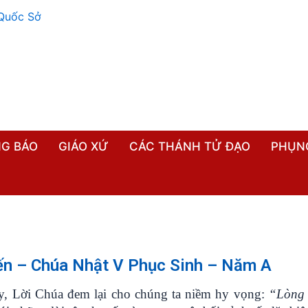
G BÁO
GIÁO XỨ
CÁC THÁNH TỬ ĐẠO
PHỤN
ến – Chúa Nhật V Phục Sinh – Năm A
y, Lời Chúa đem lại cho chúng ta niềm hy vọng:
“Lòng