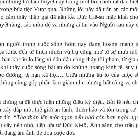
ói những lời tâm huyết này trong một bối cảnh rất đặc biệt
xong bữa tiệc Vượt qua. Những lời này đã trấn an các mô
ọ cảm thấy thập giá đã gần kề. Đức Giê-su mặc khải cho
uyết rằng, các môn đệ và những ai tin vào Người sau này 
on người trong cuộc sống hôm nay đang hoang mang t
dọa khác đến từ thiên nhiên vũ trụ cũng như từ sự mưu mô
 băn khoăn lo lắng vì đâu đâu cũng thấy tội phạm, từ gia 
khi thấy cuộc sống bất an do khủng hoảng kinh tế, suy t
học đường, tệ nạn xã hội… Giữa những âu lo của cuộc s
à không cùng góp phần làm giảm nhẹ những bất công và chi
 chúng ta để thực hiện những điều kỳ diệu. Bởi lẽ nếu c
xây đắp một thế giới an lành, thiện hảo và tôn trọng sự t
sự dữ.
“Thà thắp lên một ngọn nến nhỏ còn hơn ngồi ng
t cây nến nhỏ, tiếp lửa từ Đức Ki-tô, Ánh sáng cho trần g
ối đang ám ảnh đe dọa cuộc đời.