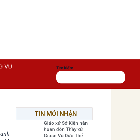
G VỤ
Tìm kiếm
TIN MỚI NHẬN
Giáo xứ Sở Kiện hân
hoan đón Thầy xứ
 anh
Giuse Vũ Đức Thế