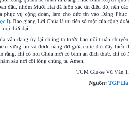
 ban đầu, nhóm Mười Hai đã luôn xác tín điều đó, nên các
ưa phục vụ cộng đoàn, làm cho đức tin vào Đấng Phục 
ọc I
). Rao giảng Lời Chúa là ưu tiên số một của cộng đoàn
mọi thời đại.
úa vẫn đang ủy lại chúng ta trước bao nỗi truân chuyên
hêm vững tin và được nâng đỡ giữa cuộc đời đầy biến 
ín rằng, chỉ có nơi Chúa mới có bình an đích thực, chỉ có 
hâm sâu nơi cõi lòng chúng ta. Amen.
TGM Giu-se Vũ Văn T
Nguồn:
TGP Hà