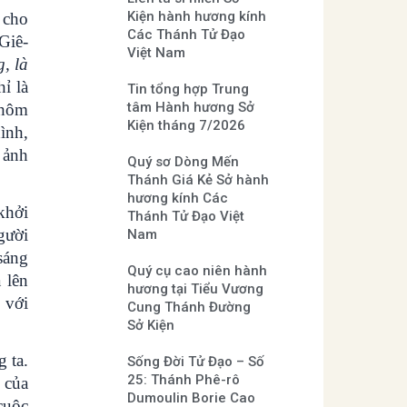
Kiện hành hương kính
 cho
Các Thánh Tử Đạo
Giê-
Việt Nam
, là
ỉ là
Tin tổng hợp Trung
tâm Hành hương Sở
 hôm
Kiện tháng 7/2026
ình,
 ảnh
Quý sơ Dòng Mến
Thánh Giá Kẻ Sở hành
hương kính Các
khởi
Thánh Tử Đạo Việt
gười
Nam
sáng
Quý cụ cao niên hành
 lên
hương tại Tiểu Vương
 với
Cung Thánh Đường
Sở Kiện
 ta.
Sống Đời Tử Đạo – Số
25: Thánh Phê-rô
 của
Dumoulin Borie Cao
cuộc