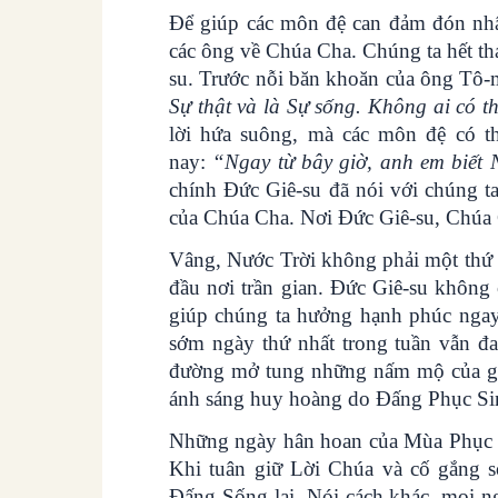
Để giúp các môn đệ can đảm đón nhậ
các ông về Chúa Cha. Chúng ta hết t
su. Trước nỗi băn khoăn của ông Tô-
Sự thật và là Sự sống. Không ai có
lời hứa suông, mà các môn đệ có 
nay:
“Ngay từ bây giờ, anh em biết 
chính Đức Giê-su đã nói với chúng t
của Chúa Cha. Nơi Đức Giê-su, Chúa C
Vâng, Nước Trời không phải một thứ “
đầu nơi trần gian. Đức Giê-su không
giúp chúng ta hưởng hạnh phúc ngay
sớm ngày thứ nhất trong tuần vẫn đa
đường mở tung những nấm mộ của gia
ánh sáng huy hoàng do Đấng Phục Sin
Những ngày hân hoan của Mùa Phục s
Khi tuân giữ Lời Chúa và cố gắng số
Đấng Sống lại. Nói cách khác, mọi 