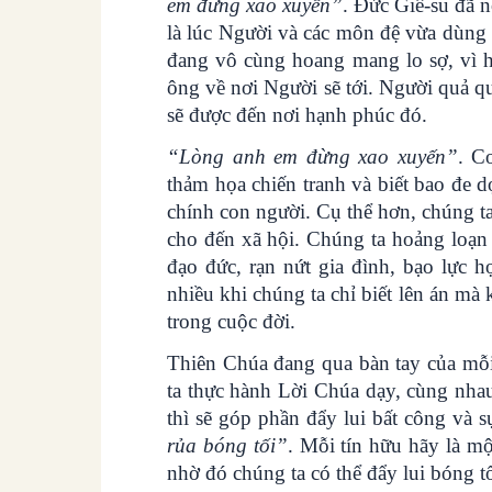
em đừng xao xuyến”
. Đức Giê-su đã n
là lúc Người và các môn đệ vừa dùng 
đang vô cùng hoang mang lo sợ, vì h
ông về nơi Người sẽ tới. Người quả q
sẽ được đến nơi hạnh phúc đó.
“Lòng anh em đừng xao xuyến”
. C
thảm họa chiến tranh và biết bao đe 
chính con người. Cụ thể hơn, chúng ta
cho đến xã hội. Chúng ta hoảng loạn 
đạo đức, rạn nứt gia đình, bạo lực 
nhiều khi chúng ta chỉ biết lên án m
trong cuộc đời.
Thiên Chúa đang qua bàn tay của mỗi
ta thực hành Lời Chúa dạy, cùng nhau 
thì sẽ góp phần đẩy lui bất công và 
rủa bóng tối”
. Mỗi tín hữu hãy là mộ
nhờ đó chúng ta có thể đẩy lui bóng t