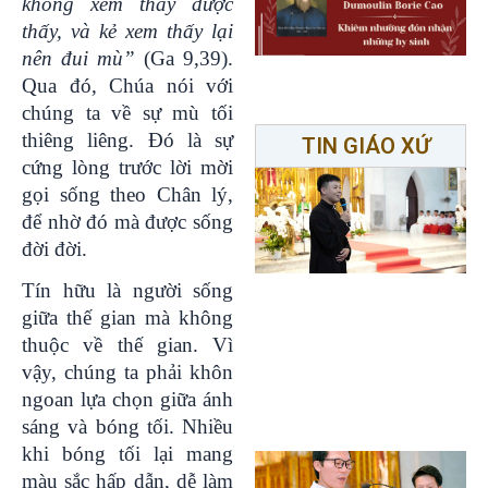
không xem thấy được
thấy, và kẻ xem thấy lại
nên đui mù”
(Ga 9,39).
Qua đó, Chúa nói với
chúng ta về sự mù tối
thiêng liêng. Đó là sự
TIN GIÁO XỨ
cứng lòng trước lời mời
gọi sống theo Chân lý,
để nhờ đó mà được sống
đời đời.
Tín hữu là người sống
giữa thế gian mà không
thuộc về thế gian. Vì
vậy, chúng ta phải khôn
ngoan lựa chọn giữa ánh
sáng và bóng tối. Nhiều
khi bóng tối lại mang
màu sắc hấp dẫn, dễ làm