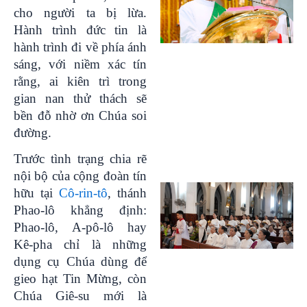
cho người ta bị lừa.
Hành trình đức tin là
hành trình đi về phía ánh
sáng, với niềm xác tín
rằng, ai kiên trì trong
gian nan thử thách sẽ
bền đỗ nhờ ơn Chúa soi
đường.
Trước tình trạng chia rẽ
nội bộ của cộng đoàn tín
hữu tại
Cô-rin-tô
, thánh
Phao-lô khẳng định:
Phao-lô, A-pô-lô hay
Kê-pha chỉ là những
dụng cụ Chúa dùng để
gieo hạt Tin Mừng, còn
Chúa Giê-su mới là