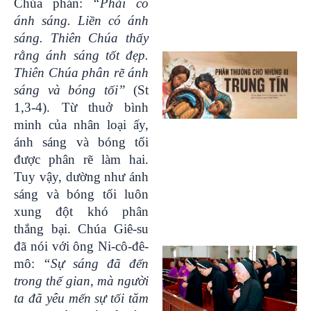
Chúa phán:
“Phải có
ánh sáng. Liền có ánh
sáng. Thiên Chúa thấy
rằng ánh sáng tốt đẹp.
Thiên Chúa phân rẽ ánh
sáng và bóng tối”
(St
1,3-4). Từ thuở bình
minh của nhân loại ấy,
ánh sáng và bóng tối
được phân rẽ làm hai.
Tuy vậy, dường như ánh
sáng và bóng tối luôn
xung đột khó phân
thắng bại. Chúa Giê-su
đã nói với ông Ni-cô-đê-
mô:
“Sự sáng đã đến
trong thế gian, mà người
ta đã yêu mến sự tối tăm