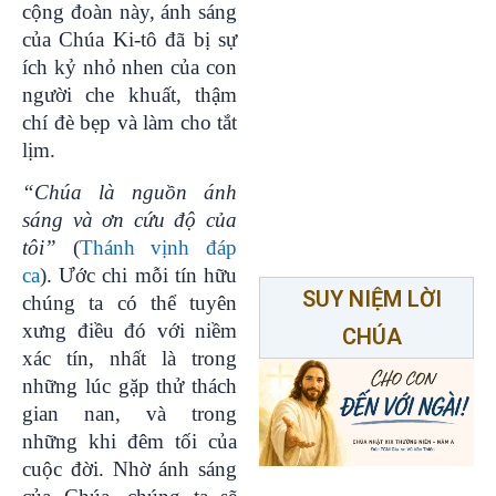
cộng đoàn này, ánh sáng
của Chúa Ki-tô đã bị sự
ích kỷ nhỏ nhen của con
người che khuất, thậm
chí đè bẹp và làm cho tắt
lịm.
“Chúa là nguồn ánh
sáng và ơn cứu độ của
tôi”
(
Thánh vịnh đáp
ca
). Ước chi mỗi tín hữu
SUY NIỆM LỜI
chúng ta có thể tuyên
xưng điều đó với niềm
CHÚA
xác tín, nhất là trong
những lúc gặp thử thách
gian nan, và trong
những khi đêm tối của
cuộc đời. Nhờ ánh sáng