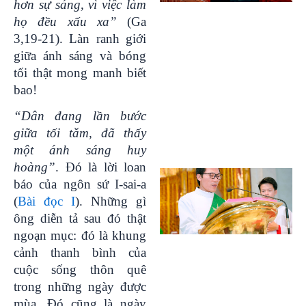
hơn sự sáng, vì việc làm
họ đều xấu xa”
(Ga
3,19-21). Làn ranh giới
giữa ánh sáng và bóng
tối thật mong manh biết
bao!
“Dân đang lần bước
giữa tối tăm, đã thấy
một ánh sáng huy
hoàng”
. Đó là lời loan
báo của ngôn sứ I-sai-a
(
Bài đọc I
). Những gì
ông diễn tả sau đó thật
ngoạn mục: đó là khung
cảnh thanh bình của
cuộc sống thôn quê
trong những ngày được
mùa. Đó cũng là ngày