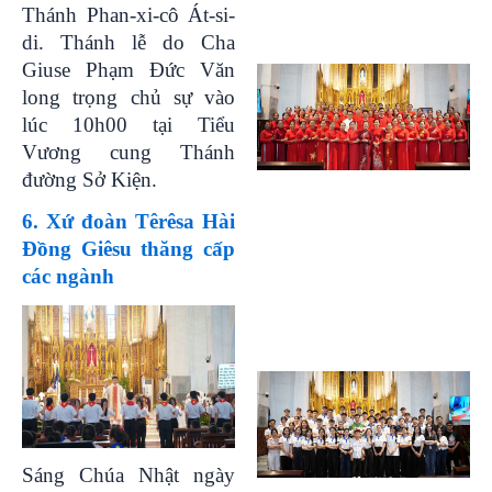
Thánh Phan-xi-cô Át-si-
di. Thánh lễ do Cha
Giuse Phạm Đức Văn
long trọng chủ sự vào
lúc 10h00 tại Tiểu
Vương cung Thánh
đường Sở Kiện.
6. Xứ đoàn Têrêsa Hài
Đồng Giêsu thăng cấp
các ngành
Sáng Chúa Nhật ngày