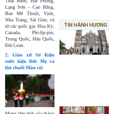
Thái Bình, Hải Phòng,
Lạng Sơn – Cao Bằng,
Ban Mê Thuột, Vinh,
Nha Trang, Sài Gòn; và
TIN HÀNH HƯƠNG
từ các quốc gia: Hoa Kỳ,
Canada, Phi-líp-pin,
Trung Quốc, Hàn Quốc,
Đài Loan.
2. Giáo xứ Sở Kiện
rước kiệu Đức Mẹ và
lần chuỗi Mân côi
Mang tâm tình của tháng