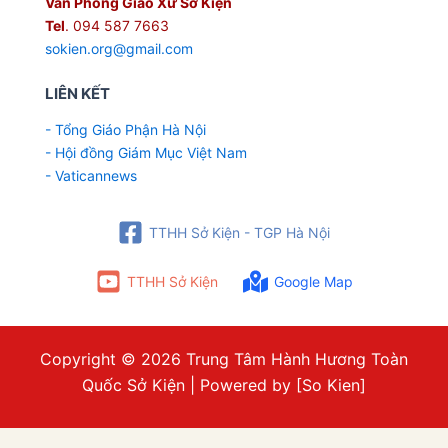
Văn Phòng Giáo Xứ Sở Kiện
Tel
. 094 587 7663
sokien.org@gmail.com
LIÊN KẾT
- Tổng Giáo Phận Hà Nội
- Hội đồng Giám Mục Việt Nam
- Vaticannews
TTHH Sở Kiện - TGP Hà Nội
TTHH Sở Kiện
Google Map
Copyright © 2026 Trung Tâm Hành Hương Toàn
Quốc Sở Kiện | Powered by [So Kien]