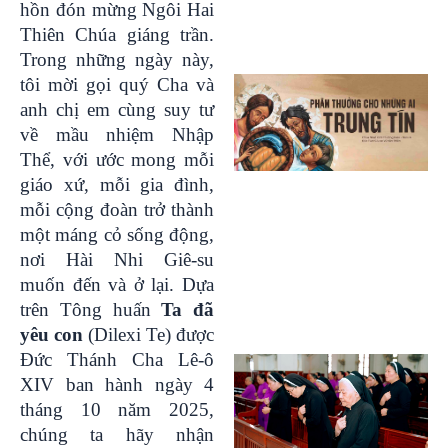
hồn đón mừng Ngôi Hai
Thiên Chúa giáng trần.
Trong những ngày này,
tôi mời gọi quý Cha và
anh chị em cùng suy tư
về mầu nhiệm Nhập
Thể, với ước mong mỗi
giáo xứ, mỗi gia đình,
mỗi cộng đoàn trở thành
một máng cỏ sống động,
nơi Hài Nhi Giê-su
muốn đến và ở lại. Dựa
trên Tông huấn
Ta đã
yêu con
(Dilexi Te) được
Đức Thánh Cha Lê-ô
XIV ban hành ngày 4
tháng 10 năm 2025,
chúng ta hãy nhận