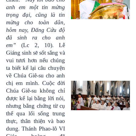
anh em một tin mừng
trọng đại, cũng là tin
mừng cho toàn dân,
hôm nay, Đấng Cứu độ
đã sinh ra cho anh
em”
(Lc 2, 10). Lễ
Giáng sinh sẽ sốt sắng và
vui tươi hơn nếu chúng
ta biết kể lại câu chuyện
về Chúa Giê-su cho anh
chị em mình. Cuộc đời
Chúa Giê-su không chỉ
được kể lại bằng lời nói,
nhưng bằng chứng từ cụ
thể qua lối sống trung
thực, thân thiện và bao
dung. Thánh Phao-lô VI