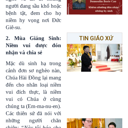
người đang sầu khổ hoặc
bệnh tật, đem cho họ
niềm hy vọng nơi Đức
Giê-su.
TIN GIÁO XỨ
2. Mùa Giáng Sinh:
Niềm vui được đón
nhận và chia sẻ
Mặc dù sinh hạ trong
cảnh đơn sơ nghèo nàn,
Chúa Hài Đồng lại mang
đến cho nhân loại niềm
vui đích thực, là niềm
vui có Chúa ở cùng
chúng ta (Em-ma-nu-en).
Các thiên sứ đã nói với
những người chăn
chiên:
“Này tôi báo cho