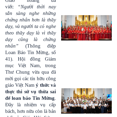
Giáo hoàng đã
viết:
“Người thời nay
sẵn sàng nghe những
chứng nhân hơn là thầy
dạy, và người ta có nghe
theo thầy dạy là vì thầy
dạy cũng là chứng
nhân”
(Thông điệp
Loan Báo Tin Mừng, số
41). Hội đồng Giám
mục Việt Nam, trong
Thư Chung vừa qua đã
mời gọi các tín hữu công
giáo Việt Nam
ý thức và
thực thi sứ vụ thừa sai
để loan báo Tin Mừng
.
Đây là nhiệm vụ cấp
bách, hơn nữa còn là bản