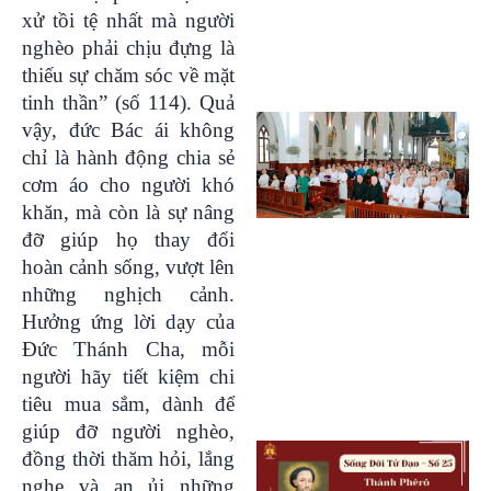
xử tồi tệ nhất mà người
nghèo phải chịu đựng là
thiếu sự chăm sóc về mặt
tinh thần” (số 114). Quả
vậy, đức Bác ái không
chỉ là hành động chia sẻ
cơm áo cho người khó
khăn, mà còn là sự nâng
đỡ giúp họ thay đổi
hoàn cảnh sống, vượt lên
những nghịch cảnh.
Hưởng ứng lời dạy của
Đức Thánh Cha, mỗi
người hãy tiết kiệm chi
tiêu mua sắm, dành để
giúp đỡ người nghèo,
đồng thời thăm hỏi, lắng
nghe và an ủi những