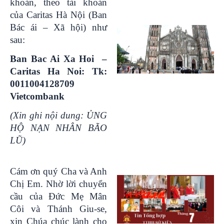
khoản, theo tài khoản
của Caritas Hà Nội (Ban
Bác ái – Xã hội) như
sau:
Ban Bac Ai Xa Hoi –
Caritas Ha Noi: Tk:
0011004128709
Vietcombank
(Xin ghi nội dung: ỦNG
HỘ NẠN NHÂN BÃO
LŨ)
Cám ơn quý Cha và Anh
Chị Em. Nhờ lời chuyển
cầu của Đức Mẹ Mân
Côi và Thánh Giu-se,
xin Chúa chúc lành cho