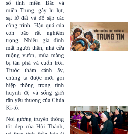
số tỉnh miền Bắc và
miền Trung, gây lũ lụt,
sạt lở đất và đổ sập các
công trình. Hậu quả của
cơn bão rất nghiêm
trọng. Nhiều gia đình
mất người thân, nhà cửa
ruộng vườn, mùa màng
bị tàn phá và cuốn trôi.
Trước thảm cảnh ấy,
chúng ta được mời gọi
hiệp thông trong tình
huynh đệ và sống giới
răn yêu thương của Chúa
Ki-tô.
Noi gương truyền thống
tốt đẹp của Hội Thánh,
và theo tinh thần bác ái