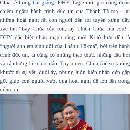
Chia sẻ trong
bài giảng
, ĐHY Tagle mời gọi cộng đoà
chiêm ngắm hành trình đức tin của Thánh Tô-ma – từ
những hoài nghi rất con người đến lời tuyên xưng đầy
xác tín: “Lạy Chúa của con, lạy Thiên Chúa của con!”.
ĐHY đặc biệt nhấn mạnh rằng mỗi Ki-tô hữu đều là
“người anh em sinh đôi của Thánh Tô-ma”, bởi trên hành
trình đức tin, ai cũng có những thao thức, những câu hỏi
và cả những lúc chao đảo. Tuy nhiên, Chúa Giê-su không
khước từ sự yếu đuối ấy, nhưng luôn kiên nhẫn đến gặp
gỡ, giúp con người vượt qua hoài nghi để lớn lên trong
niềm tin.