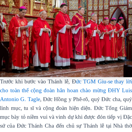
Trước khi bước vào Thánh lễ, Đ
ức TGM Giu-se thay lờ
cho toàn thể cộng đoàn hân hoan chào mừng ĐHY Luis
Antonio G. Tagle
, Đức Hồng y Phê-rô, quý Đức cha, qu
linh mục, tu sĩ và cộng đoàn hiện diện. Đức Tổng Giám
mục bày tỏ niềm vui và vinh dự khi được đón tiếp vị Đặc
sứ của Đức Thánh Cha đến chủ sự Thánh lễ tại Nhà thờ