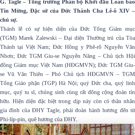
G. Tagle – Tổng trưởng Phân bộ Khởi đầu Loan báo
Tin Mừng, Đặc sứ của Đức Thánh Cha Lê-ô XIV –
chủ sự.
Thánh lễ có sự hiện diện của Đức Tổng Giám mục
(TGM) Marek Zalewski – Đại diện Thường trú của Tòa
Thánh tại Việt Nam; Đức Hồng y Phê-rô Nguyễn Văn
Nhơn; Đức TGM Giu-se Nguyễn Năng – Chủ tịch Hội
đồng Giám mục Việt Nam (HĐGMVN); Đức TGM Giu-
se Vũ Văn Thiên – Phó Chủ tịch HĐGMVN – TGM
Tổng Giáo phận (TGP) Hà Nội; quý Đức cha, quý linh
mục, quý tu sĩ, chủng sinh cùng rất đông cộng đoàn tín
hữu. Hiện diện đặc biệt trong dịp này còn có thân nhân
gia đình của ĐHY Tagle, phái đoàn hành hương đến từ
Phi-líp-pin, quê hương của ĐHY.