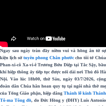
Ngay sau ngày tràn đầy niềm vui và hồng ân từ sự
kiện lịch sử
tuyên phong Chân phước
cho tôi tớ Chú
Phan-xi-cô Xa-vi-ê Trương Bửu Diệp tại Tắc Sậy, bầu
khí hiệp thông ấy tiếp tục được nối dài nơi Thủ đô Hà
Nội. Vào lúc 18h00, thứ Sáu, ngày 03/7/2026, cộng
đoàn dân Chúa hân hoan quy tụ tại ngôi nhà thờ mẹ
của Tổng Giáo phận, hiệp dâng
Thánh lễ kính Thán
Tô-ma Tông đồ
, do Đức Hồng y (ĐHY) Luis Antoni