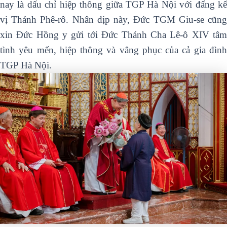
nay là dấu chỉ hiệp thông giữa TGP Hà Nội với đấng kế
vị Thánh Phê-rô. Nhân dịp này, Đức TGM Giu-se cũng
xin Đức Hồng y gửi tới Đức Thánh Cha Lê-ô XIV tâm
tình yêu mến, hiệp thông và vâng phục của cả gia đình
TGP Hà Nội.