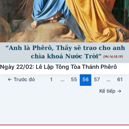
Ngày 22/02: Lễ Lập Tông Tòa Thánh Phêrô
←
Trước đó
1
…
55
56
57
…
61
Kế tiếp
→