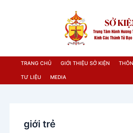
Nhảy
tới
nội
dung
TRANG CHỦ
GIỚI THIỆU SỞ KIỆN
THÔN
TƯ LIỆU
MEDIA
giới trẻ