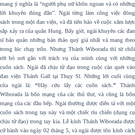
mang ý nghĩa là “người phụ nữ khôn ngoan và có những
lời khuyên đúng đắn”. Ngài từng làm công việc đóng
sách trong một đan viện, và đã tiên báo về cuộc xâm lược
sắp xảy ra của quân Hung. Bấy giờ, ngài khuyên các đan
sĩ bảo quản những bản thảo quý giá nhất và mang theo
trong lúc chạy trốn. Nhưng Thánh Wiborada thì từ chối
rời bỏ nơi gắn với trách vụ của mình cùng với những
cuốn sách. Ngài đã chịu tử đạo trong cuộc càn quét vào
đan viện Thánh Gall tại Thụy Sĩ. Những lời cuối cùng
của ngài là:
“
Hãy cứu lấy các cuốn sách.
”
Thán
Wiborada là bổn mạng của các thủ thư, và cũng là bổn
mạng của các đầu bếp. Ngài thường được diễn tả với một
cuốn sách trong tay này và một chiếc rìu chiến (dụng cụ
chịu tử đạo) trong tay kia. Lễ kính Thánh Wiborada được
cử hành vào ngày 02 tháng 5, và ngài được tôn kính cách