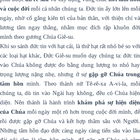
và cuộc đời
mỗi cá nhân chúng ta. Đức tin ấy lớn lên mỗ
ngày, nhờ cố gắng kiên trì của bản thân, với thiện chí và
lương tâm ngay thẳng, nhằm mục đích rập khuôn đời
mình theo gương Chúa Giê-su.
Khi so sánh đức tin với hạt cải, là thứ hạt rất nhỏ bé so với
các loại hạt khác, Đức Giê-su muốn dạy chúng ta: đức tin
vào Chúa không được đo bằng dung lượng to nhỏ hay
trọng lượng nặng nhẹ, nhưng ở sự
gặp gỡ Chúa tron
tâm hồn
mình. Theo thánh nữ Tê-rê-xa A-vi-la, mỗi
chúng ta, dù tin vào Ngài hay không, đều có Chúa hiện
diện. Nên thánh là hành trình
khám phá sự hiện diện
của Chúa
mỗi ngày một rõ hơn trong cuộc đời mình, đ
rồi được gặp gỡ Chúa và kết hợp thâm sâu với Người.
Những tâm hồn đạo đức càng ngày càng tiến sâu vào lâu
đài nội tâm là tâm hồn mình, để gặp gỡ Chúa và cảm