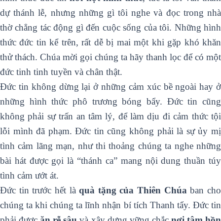
dự thánh lễ, nhưng những gì tôi nghe và đọc trong nhà
thờ chẳng tác động gì đến cuộc sống của tôi. Những hình
thức đức tin kể trên, rất dễ bị mai một khi gặp khó khăn
thử thách. Chúa mời gọi chúng ta hãy thanh lọc để có một
đức tinh tinh tuyền và chân thật.
Đức tin không dừng lại ở những cảm xúc bề ngoài hay ở
những hình thức phô trương bóng bẩy. Đức tin cũng
không phải sự trấn an tâm lý, để làm dịu đi cảm thức tội
lỗi mình đã phạm. Đức tin cũng không phải là sự ủy mị
tình cảm lãng mạn, như thi thoảng chúng ta nghe những
bài hát được gọi là “thánh ca” mang nội dung thuần túy
tình cảm ướt át.
Đức tin trước hết là
quà tặng của Thiên Chúa
ban ch
chúng ta khi chúng ta lĩnh nhận bí tích Thanh tẩy. Đức tin
phải được
ăn rễ sâu
và xây dựng vững chắc
nơi tâm hồ