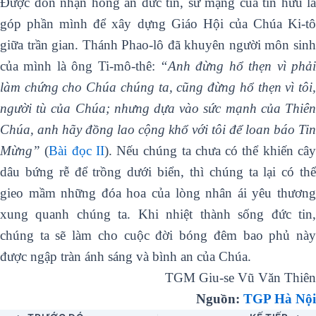
Được đón nhận hồng ân đức tin, sứ mạng của tín hữu là
góp phần mình để xây dựng Giáo Hội của Chúa Ki-tô
giữa trần gian. Thánh Phao-lô đã khuyên người môn sinh
của mình là ông Ti-mô-thê:
“Anh đừng hổ thẹn vì phải
làm chứng cho Chúa chúng ta, cũng đừng hổ thẹn vì tôi,
người tù của Chúa; nhưng dựa vào sức mạnh của Thiên
Chúa, anh hãy đồng lao cộng khổ với tôi để loan báo Tin
Mừng”
(
Bài
đọc II
). Nếu chúng ta chưa có thể khiến câ
dâu bứng rễ để trồng dưới biển, thì chúng ta lại có thể
gieo mầm những đóa hoa của lòng nhân ái yêu thương
xung quanh chúng ta. Khi nhiệt thành sống đức tin,
chúng ta sẽ làm cho cuộc đời bóng đêm bao phủ này
được ngập tràn ánh sáng và bình an của Chúa.
TGM Giu-se Vũ Văn Thiên
Nguồn:
TGP Hà Nội