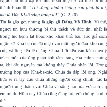
Người tín hữu đạt tới mức hoàn thiện sẽ có thể nói như
thánh Phao-lô:
“Tôi sống, nhưng không còn phải là tôi
mà là Đức Ki-tô sống trong tôi”
(Gl 2,20).
Tin là gặp gỡ, nhưng là
gặp gỡ Đấng Vô Hình
. Vì thế,
người tín hữu thường bị thử thách về đức tin, nhất là
trong lúc bệnh tật hoặc khó khăn thất bại. Tác giả sách
ngôn sứ Kha-ba-cúc đã nhập vai một người đau khổ cùng
cực, và ông kêu lên cùng Chúa. Lời kêu van kèm theo ý
trách móc của ông phản ánh tâm trạng của chính chúng
ta, khi cầu nguyện mà không thấy Chúa nhận lời. Trong
trường hợp của Kha-ba-cúc, Chúa đã đáp lời ông. Ngài
hứa sẽ ra tay cứu chữa những người công chính, tức là
người trung thành với Chúa và sống hài hòa với anh chị
em mình. Hôm nay Chúa cũng đang nói với chúng ta như
thế.