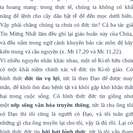
ta hoang mang: trong thực tế, chúng ta không có khả
năng để lệnh cho cây dâu bật rễ để đến mọc dưới biển.
Vậy phải chăng chúng ta chưa có đức tin? Cả ba tác giả
Tin Mừng Nhất lãm đều ghi lại giáo huấn này của Chúa,
và đều nằm trong ngữ cảnh khuyên bảo các môn đệ hãy
kiên trung và cầu nguyện (x. Mt 17,20 và Mc 11,22).
Vì nhiều nguyên nhân khác nhau, một số Ki-tô hữu chưa
có một khái niệm chính xác về đức tin Ki-tô giáo. Có
hình thức
đức tin vụ lợi
, tức là theo Đạo để được ma
mắn, để khỏi ốm đau bệnh tật và khỏi gặp khó khăn thất
bại trong cuộc sống. Có hình thức đức tin giống như
một
nếp sống văn hóa truyền thống
, tức là cha ông tô
có Đạo thì tôi cũng là người có Đạo, và tôi tuân giữ
những gì cha ông truyền lại cho tôi, vậy là đủ rồi. Lại có
hình thức đức tin
hời hợt hình thức
, tức là tôi vẫn tha