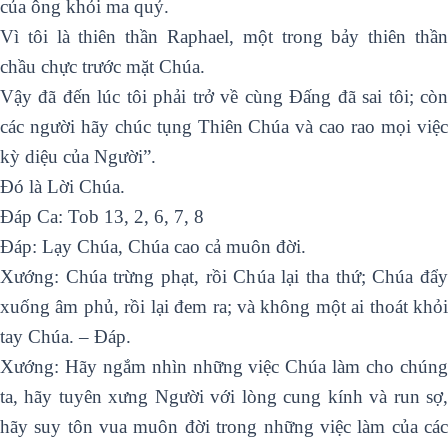
của ông khỏi ma quỷ.
Vì tôi là thiên thần Raphael, một trong bảy thiên thần
chầu chực trước mặt Chúa.
Vậy đã đến lúc tôi phải trở về cùng Ðấng đã sai tôi; còn
các người hãy chúc tụng Thiên Chúa và cao rao mọi việc
kỳ diệu của Người”.
Ðó là Lời Chúa.
Ðáp Ca: Tob 13, 2, 6, 7, 8
Ðáp: Lạy Chúa, Chúa cao cả muôn đời.
Xướng: Chúa trừng phạt, rồi Chúa lại tha thứ; Chúa đẩy
xuống âm phủ, rồi lại đem ra; và không một ai thoát khỏi
tay Chúa. – Ðáp.
Xướng: Hãy ngắm nhìn những việc Chúa làm cho chúng
ta, hãy tuyên xưng Người với lòng cung kính và run sợ,
hãy suy tôn vua muôn đời trong những việc làm của các