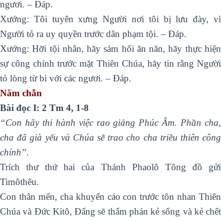
ngươi. – Ðáp.
Xướng: Tôi tuyên xưng Người nơi tôi bị lưu đày, vì
Người tỏ ra uy quyền trước dân phạm tội. – Ðáp.
Xướng: Hỡi tội nhân, hãy sám hối ăn năn, hãy thực hiện
sự công chính trước mặt Thiên Chúa, hãy tin rằng Người
tỏ lòng từ bi với các ngươi. – Ðáp.
Năm chẵn
Bài đọc
I: 2 Tm 4, 1-8
“Con hãy thi hành việc rao giảng Phúc Âm. Phần cha,
cha đã già yếu và Chúa sẽ trao cho cha triều thiên công
chính”.
Trích thư thứ hai của Thánh Phaolô Tông đồ gửi
Timôthêu.
Con thân mến, cha khuyến cáo con trước tôn nhan Thiên
Chúa và Ðức Kitô, Ðấng sẽ thẩm phán kẻ sống và kẻ chết