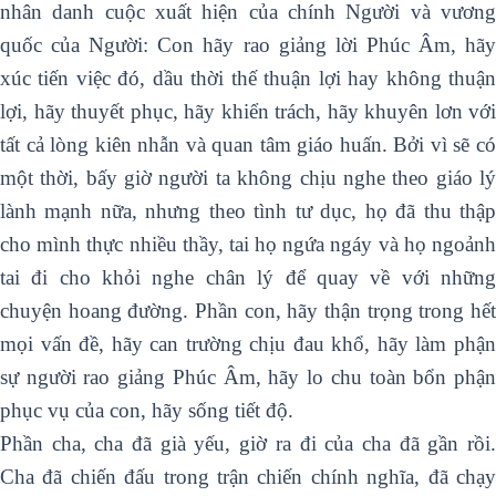
nhân danh cuộc xuất hiện của chính Người và vương
quốc của Người: Con hãy rao giảng lời Phúc Âm, hãy
xúc tiến việc đó, dầu thời thế thuận lợi hay không thuận
lợi, hãy thuyết phục, hãy khiển trách, hãy khuyên lơn với
tất cả lòng kiên nhẫn và quan tâm giáo huấn. Bởi vì sẽ có
một thời, bấy giờ người ta không chịu nghe theo giáo lý
lành mạnh nữa, nhưng theo tình tư dục, họ đã thu thập
cho mình thực nhiều thầy, tai họ ngứa ngáy và họ ngoảnh
tai đi cho khỏi nghe chân lý để quay về với những
chuyện hoang đường. Phần con, hãy thận trọng trong hết
mọi vấn đề, hãy can trường chịu đau khổ, hãy làm phận
sự người rao giảng Phúc Âm, hãy lo chu toàn bổn phận
phục vụ của con, hãy sống tiết độ.
Phần cha, cha đã già yếu, giờ ra đi của cha đã gần rồi.
Cha đã chiến đấu trong trận chiến chính nghĩa, đã chạy