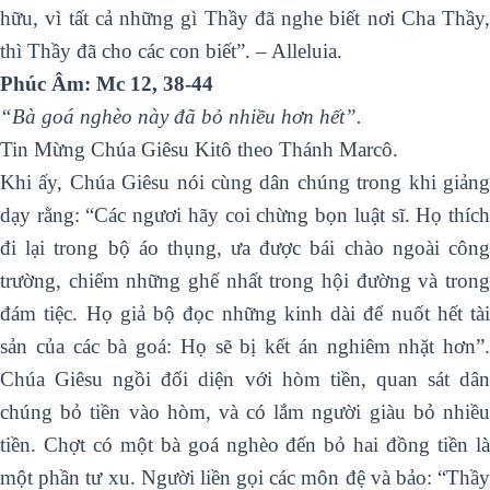
hữu, vì tất cả những gì Thầy đã nghe biết nơi Cha Thầy,
thì Thầy đã cho các con biết”. – Alleluia.
Phúc Âm: Mc 12, 38-44
“Bà goá nghèo này đã bỏ nhiều hơn hết”.
Tin Mừng Chúa Giêsu Kitô theo Thánh Marcô.
Khi ấy, Chúa Giêsu nói cùng dân chúng trong khi giảng
dạy rằng: “Các ngươi hãy coi chừng bọn luật sĩ. Họ thích
đi lại trong bộ áo thụng, ưa được bái chào ngoài công
trường, chiếm những ghế nhất trong hội đường và trong
đám tiệc. Họ giả bộ đọc những kinh dài để nuốt hết tài
sản của các bà goá: Họ sẽ bị kết án nghiêm nhặt hơn”.
Chúa Giêsu ngồi đối diện với hòm tiền, quan sát dân
chúng bỏ tiền vào hòm, và có lắm người giàu bỏ nhiều
tiền. Chợt có một bà goá nghèo đến bỏ hai đồng tiền là
một phần tư xu. Người liền gọi các môn đệ và bảo: “Thầy