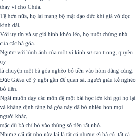
thay vì cho Chúa.
Tệ hơn nữa, họ lại mang bộ mặt đạo đức khi giả vờ đọc
kinh dài.
Với uy tín và sự giả hình khéo léo, họ nuốt chửng nhà
của các bà góa.
Ngược với hình ảnh của một vị kinh sư cao trọng, quyền
uy
là chuyện một bà góa nghèo bỏ tiền vào hòm dâng cúng.
Đức Giêsu cố ý ngồi gần để quan sát người giàu kẻ nghèo
bỏ tiền.
Ngài muốn dạy các môn đệ một bài học lớn khi gọi họ lại
và khẳng định rằng bà góa này đã bỏ nhiều hơn mọi
người khác,
mặc dù bà chỉ bỏ vào thùng số tiền rất nhỏ.
Nhưng cái rất nhỏ này lại là tất cả những gì bà có, tất cả