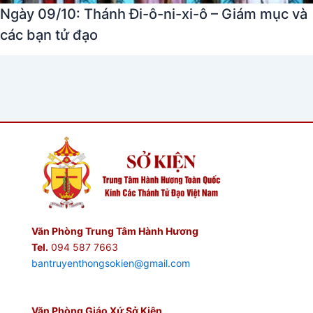
Ngày 09/10: Thánh Đi-ô-ni-xi-ô – Giám mục và
các bạn tử đạo
Văn Phòng Trung Tâm Hành Hương
Tel.
094 587 7663
bantruyenthongsokien@gmail.com
Văn Phòng Giáo Xứ Sở Kiện