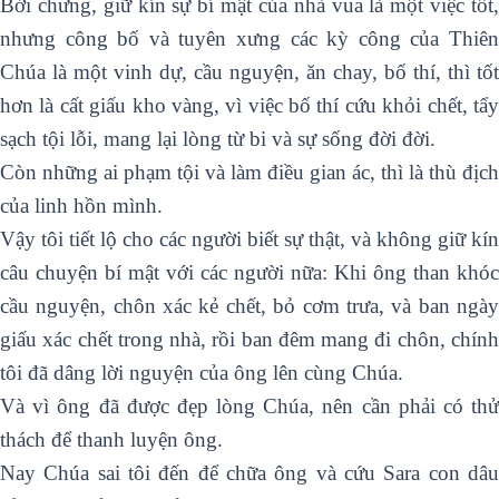
Bởi chưng, giữ kín sự bí mật của nhà vua là một việc tốt,
nhưng công bố và tuyên xưng các kỳ công của Thiên
Chúa là một vinh dự, cầu nguyện, ăn chay, bố thí, thì tốt
hơn là cất giấu kho vàng, vì việc bố thí cứu khỏi chết, tẩy
sạch tội lỗi, mang lại lòng từ bi và sự sống đời đời.
Còn những ai phạm tội và làm điều gian ác, thì là thù địch
của linh hồn mình.
Vậy tôi tiết lộ cho các người biết sự thật, và không giữ kín
câu chuyện bí mật với các người nữa: Khi ông than khóc
cầu nguyện, chôn xác kẻ chết, bỏ cơm trưa, và ban ngày
giấu xác chết trong nhà, rồi ban đêm mang đi chôn, chính
tôi đã dâng lời nguyện của ông lên cùng Chúa.
Và vì ông đã được đẹp lòng Chúa, nên cần phải có thử
thách để thanh luyện ông.
Nay Chúa sai tôi đến để chữa ông và cứu Sara con dâu