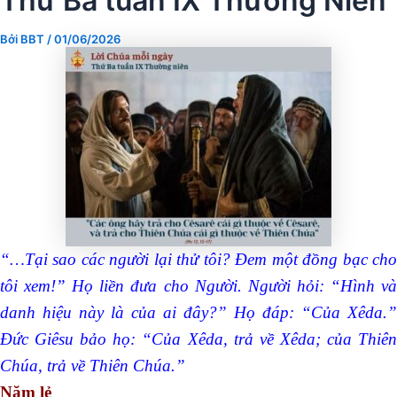
Thứ Ba tuần IX Thường Niên
Bởi
BBT
/
01/06/2026
“…Tại sao các người lại thử tôi? Đem một đồng bạc cho
tôi xem!” Họ liền đưa cho Người. Người hỏi: “Hình và
danh hiệu này là của ai đây?” Họ đáp: “Của Xêda.”
Đức Giêsu bảo họ: “Của Xêda, trả về Xêda; của Thiên
Chúa, trả về Thiên Chúa.”
Năm lẻ