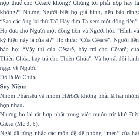
nộp thuế cho Cêsarê không? Chúng tôi phải nộp hay là
không?” Nhưng Người biết họ giả hình, nên bảo rằng:
“Sao các ông lại thử Ta? Hãy đưa Ta xem một đồng tiền”.
Họ đưa cho Người một đồng tiền và Người hỏi: “Hình và
ký hiệu này là của ai?” Họ thưa: “Của Cêsarê”. Người liền
bảo họ: “Vậy thì của Cêsarê, hãy trả cho Cêsarê; của
Thiên Chúa, hãy trả cho Thiên Chúa”. Và họ rất đỗi kinh
ngạc về Người.
Ðó là lời Chúa.
Suy Niệm:
Nhóm Pharisêu và nhóm Hêrôđê không phải là hai nhóm
hợp nhau.
Nhưng họ lại rất hợp nhất trong việc muốn trừ khử Đức
Giêsu (Mc 3, 6).
Ngài đã từng nhắc các môn đệ đề phòng “men” của hai