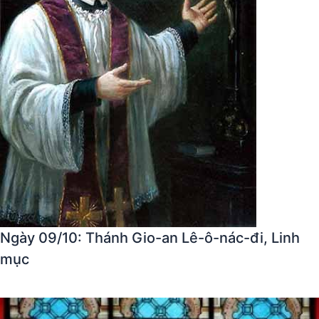
Ngày 09/10: Thánh Gio-an Lê-ô-nác-đi, Linh
mục