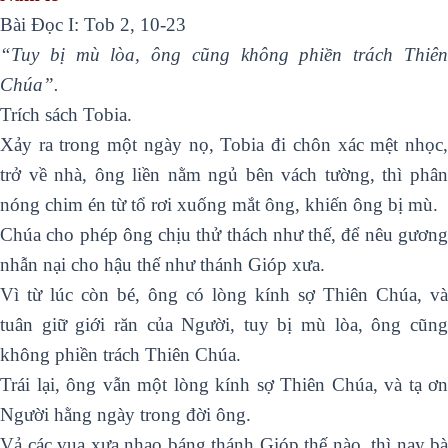
Bài Ðọc I: Tob 2, 10-23
“Tuy bị mù lòa, ông cũng không phiền trách Thiên
Chúa”.
Trích sách Tobia.
Xảy ra trong một ngày nọ, Tobia đi chôn xác mệt nhọc,
trở về nhà, ông liền nằm ngủ bên vách tường, thì phân
nóng chim én từ tổ rơi xuống mắt ông, khiến ông bị mù.
Chúa cho phép ông chịu thử thách như thế, để nêu gương
nhẫn nại cho hậu thế như thánh Gióp xưa.
Vì từ lúc còn bé, ông có lòng kính sợ Thiên Chúa, và
tuân giữ giới răn của Người, tuy bị mù lòa, ông cũng
không phiền trách Thiên Chúa.
Trái lại, ông vẫn một lòng kính sợ Thiên Chúa, và tạ ơn
Người hằng ngày trong đời ông.
Vả các vua xưa nhạo báng thánh Gióp thế nào, thì nay bà