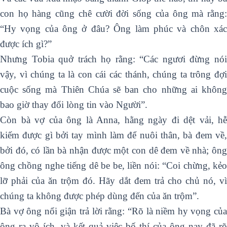
con họ hàng cũng chê cười đời sống của ông mà rằng:
“Hy vọng của ông ở đâu? Ông làm phúc và chôn xác
được ích gì?”
Nhưng Tobia quở trách họ rằng: “Các ngươi đừng nói
vậy, vì chúng ta là con cái các thánh, chúng ta trông đợi
cuộc sống mà Thiên Chúa sẽ ban cho những ai không
bao giờ thay đổi lòng tin vào Người”.
Còn bà vợ của ông là Anna, hằng ngày đi dệt vải, hễ
kiếm được gì bởi tay mình làm để nuôi thân, bà đem về,
bởi đó, có lần bà nhận được một con dê đem về nhà; ông
ông chồng nghe tiếng dê be be, liền nói: “Coi chừng, kẻo
lỡ phải của ăn trộm đó. Hãy dắt đem trả cho chủ nó, vì
chúng ta không được phép dùng đến của ăn trộm”.
Bà vợ ông nổi giận trả lời rằng: “Rõ là niềm hy vọng của
ông ra vô ích, và kết quả việc bố thí của ông nay đã rõ