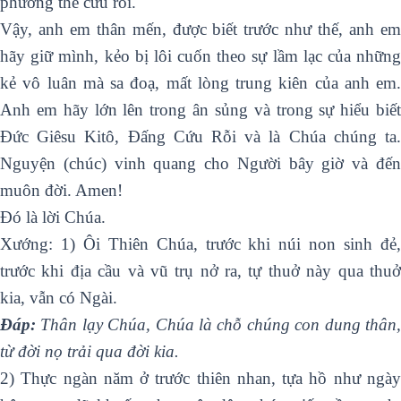
phương thế cứu rỗi.
Vậy, anh em thân mến, được biết trước như thế, anh em
hãy giữ mình, kẻo bị lôi cuốn theo sự lầm lạc của những
kẻ vô luân mà sa đoạ, mất lòng trung kiên của anh em.
Anh em hãy lớn lên trong ân sủng và trong sự hiểu biết
Ðức Giêsu Kitô, Ðấng Cứu Rỗi và là Chúa chúng ta.
Nguyện (chúc) vinh quang cho Người bây giờ và đến
muôn đời. Amen!
Ðó là lời Chúa.
Xướng: 1) Ôi Thiên Chúa, trước khi núi non sinh đẻ,
trước khi địa cầu và vũ trụ nở ra, tự thuở này qua thuở
kia, vẫn có Ngài.
Ðáp:
Thân lạy Chúa, Chúa là chỗ chúng con dung thân,
từ đời nọ trải qua đời kia.
2) Thực ngàn năm ở trước thiên nhan, tựa hồ như ngày