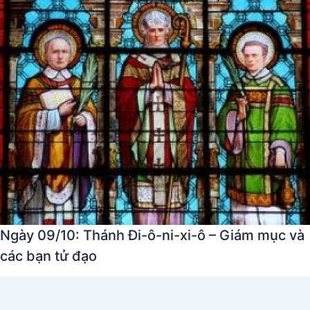
Ngày 09/10: Thánh Đi-ô-ni-xi-ô – Giám mục và
các bạn tử đạo