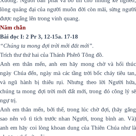
Xướng: Người ban phát và bố thí cho những kẻ nghèo,
lòng quảng đại của người muôn đời còn mãi, sừng người
được ngẩng lên trong vinh quang.
Năm chẵn
Bài đọc
I: 2 Pr 3, 12-15a. 17-18
“Chúng ta mong đợi trời mới đất mới”.
Trích thư thứ hai của Thánh Phêrô Tông đồ.
Anh em thân mến, anh em hãy mong chờ và hối thúc
ngày Chúa đến, ngày mà các tầng trời bốc cháy tiêu tan,
và ngũ hành bị thiêu rụi. Nhưng theo lời Người hứa,
chúng ta mong đợi trời mới đất mới, trong đó công lý sẽ
ngự trị.
Anh em thân mến, bởi thế, trong lúc chờ đợi, (hãy gắng
sao nên vô tì tích trước nhan Người, trong bình an. Và)
anh em hãy coi lòng khoan dung của Thiên Chúa như là