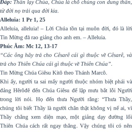
Ðáp:
Thân lạy Chúa, Chúa là chỗ chúng con dung thân,
từ đời nọ trải qua đời kia.
Alleluia: 1 Pr 1, 25
Alleluia, alleluia! – Lời Chúa tồn tại muôn đời, đó là lời
Tin Mừng đã rao giảng cho anh em. – Alleluia.
Phúc Âm: Mc 12, 13-17
“Các ông hãy trả cho Cêsarê cái gì thuộc về Cêsarê, và
trả cho Thiên Chúa cái gì thuộc về Thiên Chúa”.
Tin Mừng Chúa Giêsu Kitô theo Thánh Marcô.
Khi ấy, người ta sai mấy người thuộc nhóm biệt phái và
đảng Hêrôđê đến Chúa Giêsu để lập mưu bắt lỗi Người
trong lời nói. Họ đến thưa Người rằng: “Thưa Thầy,
chúng tôi biết Thầy là người chân thật không vị nể ai, vì
Thầy chẳng xem diện mạo, một giảng dạy đường lối
Thiên Chúa cách rất ngay thẳng. Vậy chúng tôi có nên