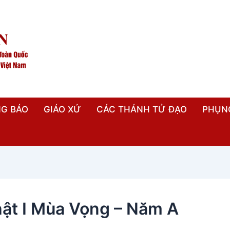
G BÁO
GIÁO XỨ
CÁC THÁNH TỬ ĐẠO
PHỤN
ật I Mùa Vọng – Năm A