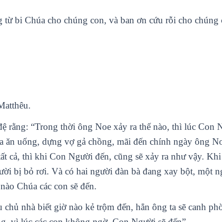
òng từ bi Chúa cho chúng con, và ban ơn cứu rỗi cho chúng c
Matthêu.
ệ rằng: “Trong thời ông Noe xảy ra thế nào, thì lúc Con
ta ăn uống, dựng vợ gả chồng, mãi đến chính ngày ông N
tất cả, thì khi Con Người đến, cũng sẽ xảy ra như vậy. Kh
ời bị bỏ rơi. Và có hai người đàn bà đang xay bột, một n
ờ nào Chúa các con sẽ đến.
ếu chủ nhà biết giờ nào kẻ trộm đến, hẳn ông ta sẽ canh 
g, vì lúc các con không ngờ, Con Người sẽ đến”.