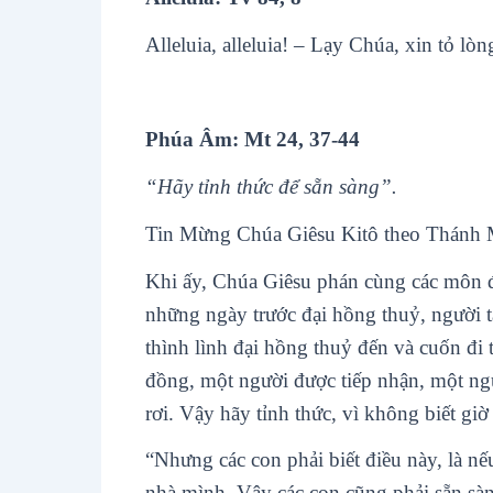
Alleluia, alleluia! – Lạy Chúa, xin tỏ l
Phúa Âm: Mt 24, 37-44
“Hãy tỉnh thức để sẵn sàng”.
Tin Mừng Chúa Giêsu Kitô theo Thánh 
Khi ấy, Chúa Giêsu phán cùng các môn đ
những ngày trước đại hồng thuỷ, người 
thình lình đại hồng thuỷ đến và cuốn đi 
đồng, một người được tiếp nhận, một ngư
rơi. Vậy hãy tỉnh thức, vì không biết gi
“Nhưng các con phải biết điều này, là n
nhà mình. Vậy các con cũng phải sẵn sàn