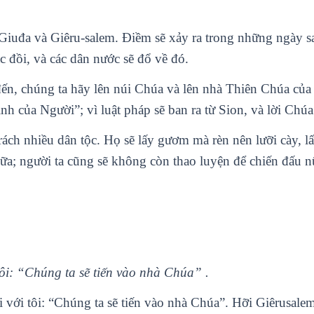
 Giuđa và Giêru-salem. Ðiềm sẽ xảy ra trong những ngày s
ác đồi, và các dân nước sẽ đổ về đó.
đến, chúng ta hãy lên núi Chúa và lên nhà Thiên Chúa củ
ịnh của Người”; vì luật pháp sẽ ban ra từ Sion, và lời Chúa
rách nhiều dân tộc. Họ sẽ lấy gươm mà rèn nên lưỡi cày, l
ữa; người ta cũng sẽ không còn thao luyện để chiến đấu n
tôi: “Chúng ta sẽ tiến vào nhà Chúa” .
 với tôi: “Chúng ta sẽ tiến vào nhà Chúa”. Hỡi Giêrusale