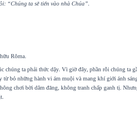
tôi: “Chúng ta sẽ tiến vào nhà Chúa”.
n hữu Rôma.
úc chúng ta phải thức dậy. Vì giờ đây, phần rỗi chúng ta g
y từ bỏ những hành vi ám muội và mang khí giới ánh sán
không chơi bời dâm đãng, không tranh chấp ganh tị. Nhưn
t.