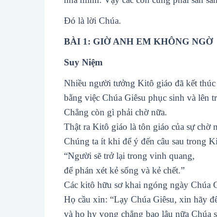
Ðó là lời Chúa.
BÀI 1: GIỜ ANH EM KHÔNG NGỜ
Suy Niệm
Nhiều người tưởng Kitô giáo đã kết thúc
bằng việc Chúa Giêsu phục sinh và lên tr
Chẳng còn gì phải chờ nữa.
Thật ra Kitô giáo là tôn giáo của sự chờ
Chúng ta ít khi để ý đến câu sau trong K
“Người sẽ trở lại trong vinh quang,
để phán xét kẻ sống và kẻ chết.”
Các kitô hữu sơ khai ngóng ngày Chúa Gi
Họ cầu xin: “Lạy Chúa Giêsu, xin hãy đế
và họ hy vọng chẳng bao lâu nữa Chúa sẽ 