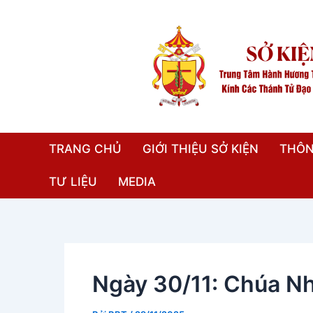
Nhảy
Điều
tới
hướng
nội
bài
dung
viết
TRANG CHỦ
GIỚI THIỆU SỞ KIỆN
THÔN
TƯ LIỆU
MEDIA
Ngày 30/11: Chúa Nh