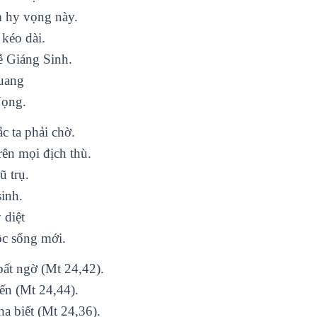
m hy vọng này.
kéo dài.
ễ Giáng Sinh.
quang
Vọng.
 ta phải chờ.
ên mọi địch thù.
ũ trụ.
inh.
 diệt
ộc sống mới.
ất ngờ (Mt 24,42).
đến (Mt 24,44).
a biết (Mt 24,36).