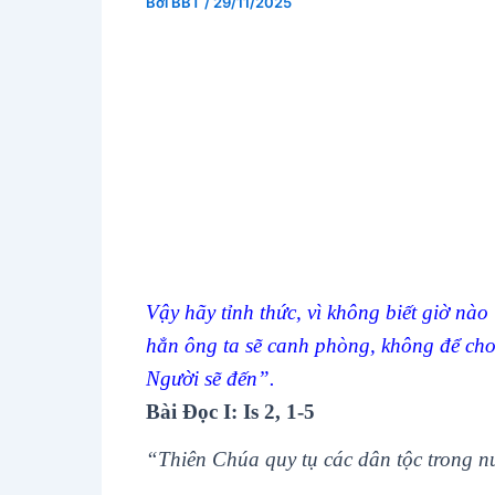
Bởi
BBT
/
29/11/2025
Vậy hãy tỉnh thức, vì không biết giờ nào
hẳn ông ta sẽ canh phòng, không để cho
Người sẽ đến”.
Bài Ðọc I: Is 2, 1-5
“Thiên Chúa quy tụ các dân tộc trong n