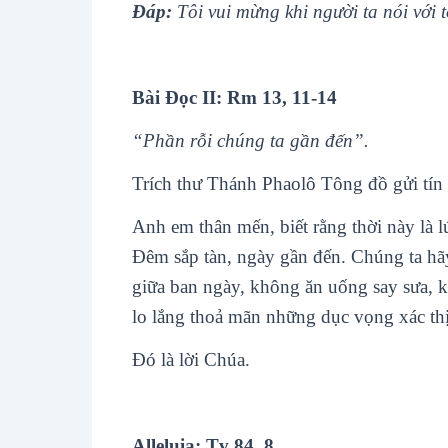
Ðáp:
Tôi vui mừng khi người ta nói với 
Bài Ðọc II: Rm 13, 11-14
“Phần rỗi chúng ta gần đến”.
Trích thư Thánh Phaolô Tông đồ gửi tí
Anh em thân mến, biết rằng thời này là l
Ðêm sắp tàn, ngày gần đến. Chúng ta hã
giữa ban ngày, không ăn uống say sưa, 
lo lắng thoả mãn những dục vọng xác thị
Ðó là lời Chúa.
Alleluia: Tv 84, 8