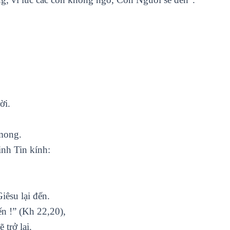
ời.
 mong.
inh Tin kính:
êsu lại đến.
n !” (Kh 22,20),
trở lại.