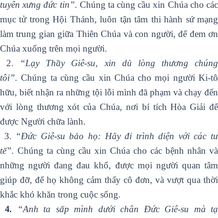
tuyên xưng đức tin”.
Chúng ta cùng cầu xin Chúa cho cá
mục tử trong Hội Thánh, luôn tận tâm thi hành sứ mạng
làm trung gian giữa Thiên Chúa và con người, để đem ơn
Chúa xuống trên mọi người.
2.
“Lạy Thầy Giê-su, xin dủ lòng thương chún
tôi”.
Chúng ta cùng cầu xin Chúa cho mọi người Ki-tô
hữu, biết nhận ra những tội lỗi mình đã phạm và chạy đến
với lòng thương xót của Chúa, nơi bí tích Hòa Giải để
được Người chữa lành.
3.
“Đức Giê-su bảo họ: Hãy đi trình diện với các t
tế”.
Chúng ta cùng cầu xin Chúa cho các bệnh nhân và
những người đang đau khổ, được mọi người quan tâm
giúp đỡ, để họ không cảm thấy cô đơn, và vượt qua thời
khắc khó khăn trong cuộc sống.
4
.
“Anh ta sấp mình dưới chân Đức Giê-su mà t