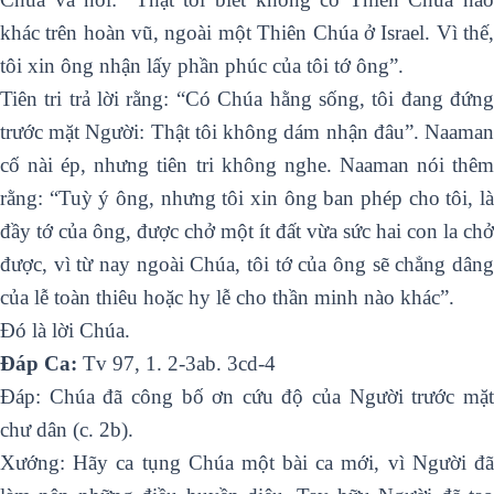
khác trên hoàn vũ, ngoài một Thiên Chúa ở Israel. Vì thế,
tôi xin ông nhận lấy phần phúc của tôi tớ ông”.
Tiên tri trả lời rằng: “Có Chúa hằng sống, tôi đang đứng
trước mặt Người: Thật tôi không dám nhận đâu”. Naaman
cố nài ép, nhưng tiên tri không nghe. Naaman nói thêm
rằng: “Tuỳ ý ông, nhưng tôi xin ông ban phép cho tôi, là
đầy tớ của ông, được chở một ít đất vừa sức hai con la chở
được, vì từ nay ngoài Chúa, tôi tớ của ông sẽ chẳng dâng
của lễ toàn thiêu hoặc hy lễ cho thần minh nào khác”.
Ðó là lời Chúa.
Ðáp Ca:
Tv 97, 1. 2-3ab. 3cd-4
Ðáp: Chúa đã công bố ơn cứu độ của Người trước mặt
chư dân (c. 2b).
Xướng: Hãy ca tụng Chúa một bài ca mới, vì Người đã