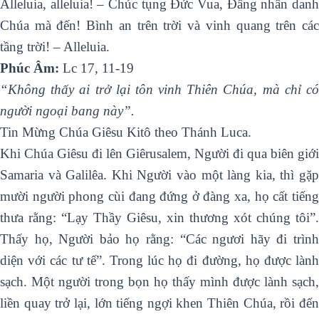
Alleluia, alleluia! – Chúc tụng Ðức Vua, Ðấng nhân danh
Chúa mà đến! Bình an trên trời và vinh quang trên các
tầng trời! – Alleluia.
Phúc Âm:
Lc 17, 11-19
“Không thấy ai trở lại tôn vinh Thiên Chúa, mà chỉ có
người ngoại bang này”.
Tin Mừng Chúa Giêsu Kitô theo Thánh Luca.
Khi Chúa Giêsu đi lên Giêrusalem, Người đi qua biên giới
Samaria và Galilêa. Khi Người vào một làng kia, thì gặp
mười người phong cùi đang đứng ở đàng xa, họ cất tiếng
thưa rằng: “Lạy Thầy Giêsu, xin thương xót chúng tôi”.
Thấy họ, Người bảo họ rằng: “Các ngươi hãy đi trình
diện với các tư tế”. Trong lúc họ đi đường, họ được lành
sạch. Một người trong bọn họ thấy mình được lành sạch,
liền quay trở lại, lớn tiếng ngợi khen Thiên Chúa, rồi đến