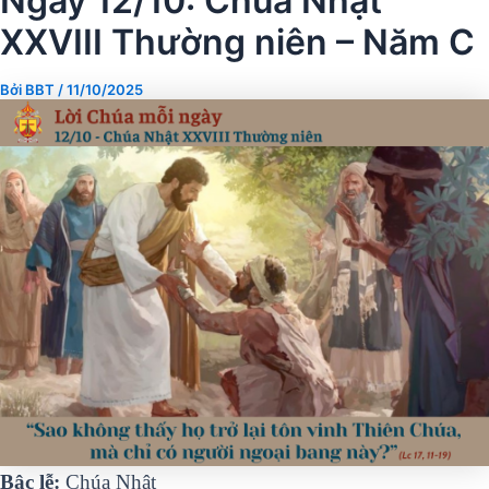
Ngày 12/10: Chúa Nhật
XXVIII Thường niên – Năm C
Bởi
BBT
/
11/10/2025
Bậc lễ:
Chúa Nhật