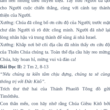
làm nên những điều huyền diệu. Tay hữu Người đã tạo
cho Người cuộc chiến thắng, cùng với cánh tay thánh
thiện của Người.
Xướng: Chúa đã công bố ơn cứu độ của Người; trước mặt
chư dân Người tỏ rõ đức công minh. Người đã nhớ lại
lòng nhân hậu và trung thành để sủng ái nhà Israel.
Xướng: Khắp nơi bờ cõi địa cầu đã nhìn thấy ơn cứu độ
của Thiên Chúa chúng ta. Toàn thể địa cầu hãy reo mừng
Chúa, hãy hoan hỉ, mừng vui và đàn ca!
Bài Ðọc II:
2 Tm 2, 8-13
“Nếu chúng ta kiên tâm chịu đựng, chúng ta sẽ cùng
thống trị với Ðức Kitô”.
Trích thư thứ hai của Thánh Phaolô Tông đồ gửi
Timôthêu.
Con thân mến, con hãy nhớ rằng Chúa Giêsu Kitô bởi