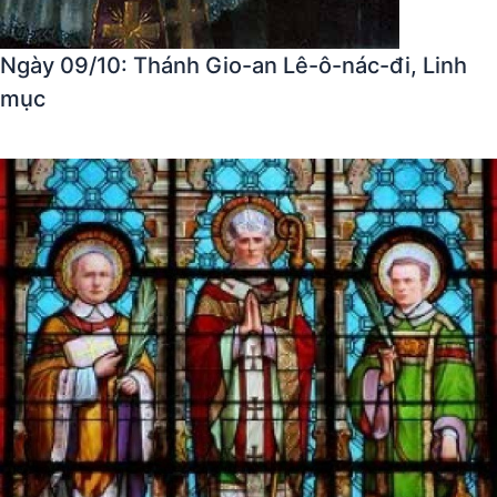
Ngày 09/10: Thánh Gio-an Lê-ô-nác-đi, Linh
mục