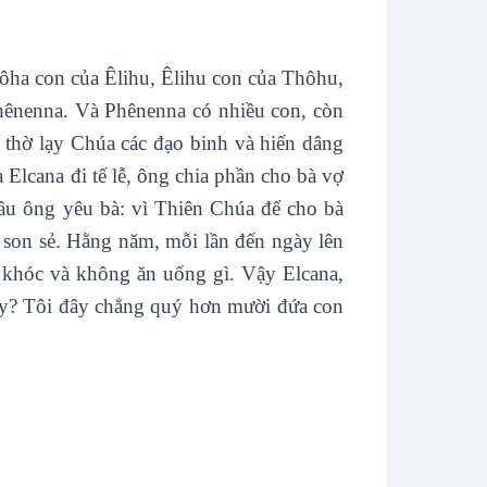
ôha con của Êlihu, Êlihu con của Thôhu,
Phênenna. Và Phênenna có nhiều con, còn
 thờ lạy Chúa các đạo binh và hiến dâng
a Elcana đi tế lễ, ông chia phần cho bà vợ
dầu ông yêu bà: vì Thiên Chúa để cho bà
 son sẻ. Hằng năm, mỗi lần đến ngày lên
n khóc và không ăn uống gì. Vậy Elcana,
vậy? Tôi đây chẳng quý hơn mười đứa con