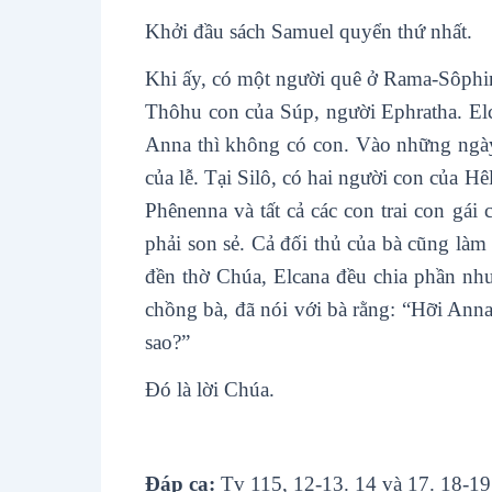
Khởi đầu sách Samuel quyển thứ nhất.
Khi ấy, có một người quê ở Rama-Sôphim
Thôhu con của Súp, người Ephratha. Elc
Anna thì không có con. Vào những ngày 
của lễ. Tại Silô, có hai người con của Hê
Phênenna và tất cả các con trai con gá
phải son sẻ. Cả đối thủ của bà cũng là
đền thờ Chúa, Elcana đều chia phần như
chồng bà, đã nói với bà rằng: “Hỡi Ann
sao?”
Ðó là lời Chúa.
Ðáp ca:
Tv 115, 12-13. 14 và 17. 18-19