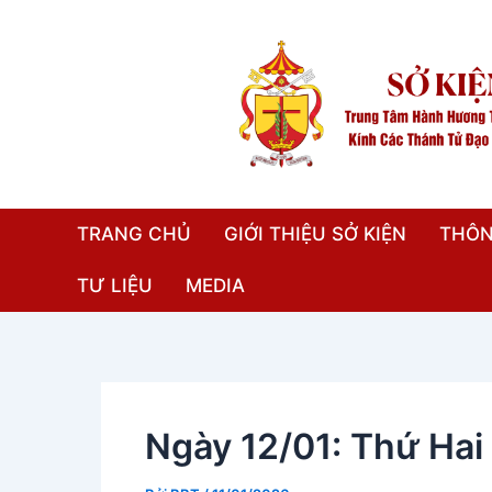
Nhảy
Điều
tới
hướng
nội
bài
dung
viết
TRANG CHỦ
GIỚI THIỆU SỞ KIỆN
THÔN
TƯ LIỆU
MEDIA
Ngày 12/01: Thứ Hai