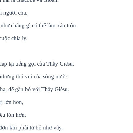
i người cha.
như chẳng gì có thể làm xáo trộn.
uộc chia ly.
áp lại tiếng gọi của Thầy Giêsu.
 những thú vui của sông nước.
ha, để gắn bó với Thầy Giêsu.
ị lớn hơn,
êu lớn hơn.
đớn khi phải từ bỏ như vậy.