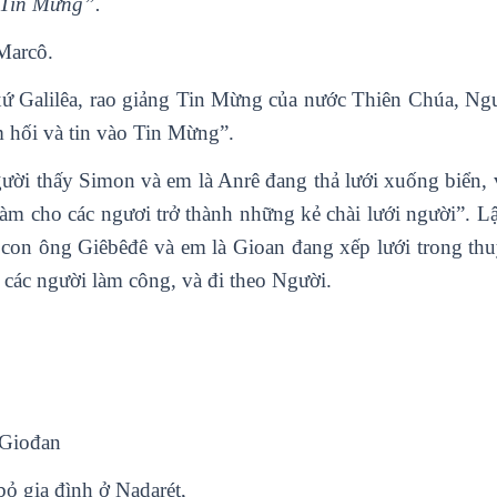
 Tin Mừng”.
Marcô.
xứ Galilêa, rao giảng Tin Mừng của nước Thiên Chúa, Ng
 hối và tin vào Tin Mừng”.
gười thấy Simon và em là Anrê đang thả lưới xuống biển,
làm cho các ngươi trở thành những kẻ chài lưới người”. Lậ
con ông Giêbêđê và em là Gioan đang xếp lưới trong thu
i các người làm công, và đi theo Người.
 Giođan
bỏ gia đình ở Nadarét,