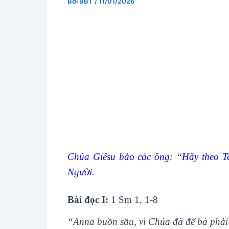
Bởi
BBT
/
11/01/2026
Chúa Giêsu bảo các ông: “Hãy theo Ta,
Người.
Bài đọc I:
1 Sm 1, 1-8
“Anna buồn sầu, vì Chúa đã để bà phải 