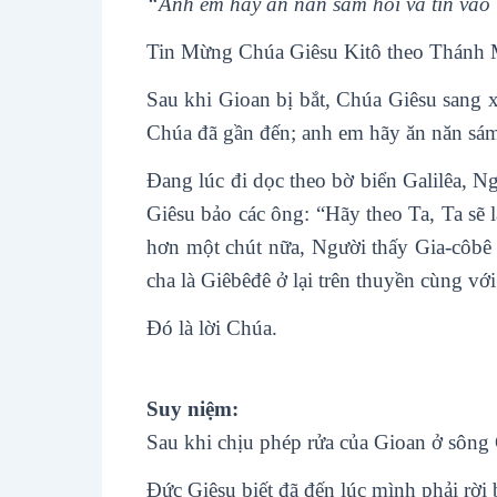
“Anh em hãy ăn năn sám hối và tin vào
Tin Mừng Chúa Giêsu Kitô theo Thánh 
Sau khi Gioan bị bắt, Chúa Giêsu sang 
Chúa đã gần đến; anh em hãy ăn năn sám
Ðang lúc đi dọc theo bờ biển Galilêa, N
Giêsu bảo các ông: “Hãy theo Ta, Ta sẽ 
hơn một chút nữa, Người thấy Gia-côbê 
cha là Giêbêđê ở lại trên thuyền cùng vớ
Ðó là lời Chúa.
Suy niệm
:
Sau khi chịu phép rửa của Gioan ở sông
Đức Giêsu biết đã đến lúc mình phải rời 