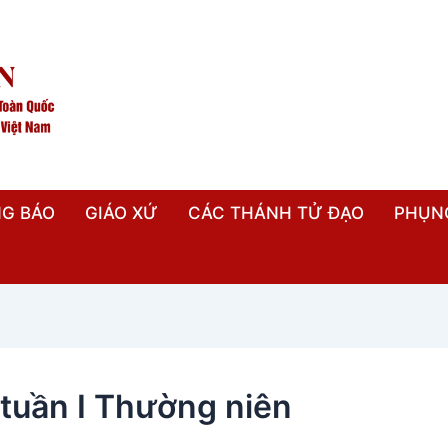
G BÁO
GIÁO XỨ
CÁC THÁNH TỬ ĐẠO
PHỤN
 tuần I Thường niên