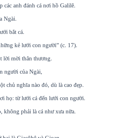
p các anh đánh cá nơi hồ Galilê.
a Ngài.
ới bắt cá.
những kẻ lưới con người” (c. 17).
 lời mời thân thương.
n người của Ngài,
t chủ nghĩa nào đó, dù là cao đẹp.
i họ: từ lưới cá đến lưới con người.
, không phải là cá như xưa nữa.
 hai là Giacôbê và Gioan.