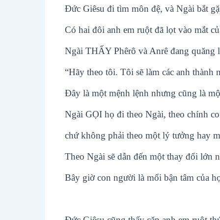
Đức Giêsu đi tìm môn đệ, và Ngài bắt gặ
Có hai đôi anh em ruột đã lọt vào mắt củ
Ngài THẤY Phêrô và Anrê đang quăng lư
“Hãy theo tôi. Tôi sẽ làm các anh thành 
Đây là một mệnh lệnh nhưng cũng là một
Ngài GỌI họ đi theo Ngài, theo chính co
chứ không phải theo một lý tưởng hay mộ
Theo Ngài sẽ dẫn đến một thay đổi lớn nơ
Bây giờ con người là mối bận tâm của họ
Đức Giêsu cũng thấy cặp anh em ruột thứ