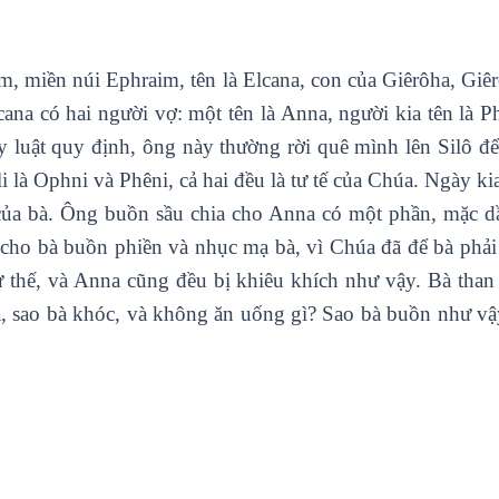
, miền núi Ephraim, tên là Elcana, con của Giêrôha, Giêr
ana có hai người vợ: một tên là Anna, người kia tên là 
luật quy định, ông này thường rời quê mình lên Silô để
li là Ophni và Phêni, cả hai đều là tư tế của Chúa. Ngày ki
i của bà. Ông buồn sầu chia cho Anna có một phần, mặc 
m cho bà buồn phiền và nhục mạ bà, vì Chúa đã để bà phải
 thế, và Anna cũng đều bị khiêu khích như vậy. Bà tha
a, sao bà khóc, và không ăn uống gì? Sao bà buồn như 