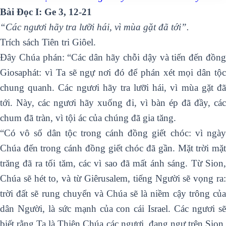
Bài Ðọc I: Ge 3, 12-21
“Các ngươi hãy tra lưỡi hái, vì mùa gặt đã tới”.
Trích sách Tiên tri Giôel.
Ðây Chúa phán: “Các dân hãy chỗi dậy và tiến đến đồng
Giosaphát: vì Ta sẽ ngự nơi đó để phán xét mọi dân tộc
chung quanh. Các ngươi hãy tra lưỡi hái, vì mùa gặt đã
tới. Này, các ngươi hãy xuống đi, vì bàn ép đã đầy, các
chum đã tràn, vì tội ác của chúng đã gia tăng.
“Có vô số dân tộc trong cánh đồng giết chóc: vì ngày
Chúa đến trong cánh đồng giết chóc đã gần. Mặt trời mặt
trăng đã ra tối tăm, các vì sao đã mất ánh sáng. Từ Sion,
Chúa sẽ hét to, và từ Giêrusalem, tiếng Người sẽ vọng ra:
trời đất sẽ rung chuyển và Chúa sẽ là niềm cậy trông của
dân Người, là sức mạnh của con cái Israel. Các ngươi sẽ
biết rằng Ta là Thiên Chúa các ngươi, đang ngự trên Sion,