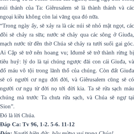
núi thánh của Ta: Giêrusalem sẽ là thành thánh và các
ngoại kiều không còn lai vãng qua đó nữa.
“Trong ngày ấy, sẽ xảy ra là các núi sẽ nhỏ mật ngọt, các
đồi sẽ chảy ra sữa; nước sẽ chảy qua các sông ở Giuđa,
mạch nước từ đền thờ Chúa sẽ chảy ra tưới suối gai góc.
Ai Cập sẽ trở nên hoang vu; Iđumê sẽ trở thành rừng bị
tiêu huỷ: lý do là tại chúng ngược đãi con cái Giuđa, và
đổ máu vô tội trong lãnh thổ của chúng. Còn đất Giuđa
sẽ có người cư ngụ đời đời, và Giêrusalem cũng sẽ có
người cư ngụ từ đời nọ tới đời kia. Ta sẽ rửa sạch máu
chúng mà trước Ta chưa rửa sạch, và Chúa sẽ ngự tại
Sion”.
Ðó là lời Chúa.
Ðáp Ca: Tv 96, 1-2. 5-6. 11-12
Ðáp:
Người hiền đức, hãy mừng vui trong Chúa!