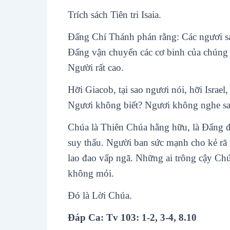
Trích sách Tiên tri Isaia.
Ðấng Chí Thánh phán rằng: Các ngươi sá
Ðấng vận chuyển các cơ binh của chúng v
Người rất cao.
Hỡi Giacob, tại sao ngươi nói, hỡi Israel
Ngươi không biết? Ngươi không nghe s
Chúa là Thiên Chúa hằng hữu, là Ðấng đ
suy thấu. Người ban sức mạnh cho kẻ rã 
lao đao vấp ngã. Những ai trông cậy Ch
không mỏi.
Ðó là Lời Chúa.
Ðáp Ca: Tv 103: 1-2, 3-4, 8.10