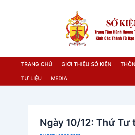
Nhảy
Điều
tới
hướng
nội
bài
dung
viết
TRANG CHỦ
GIỚI THIỆU SỞ KIỆN
THÔN
TƯ LIỆU
MEDIA
Ngày 10/12: Thứ Tư 