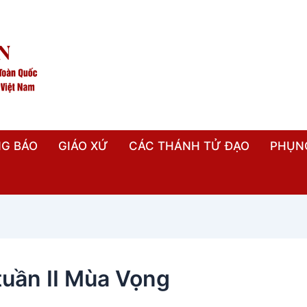
G BÁO
GIÁO XỨ
CÁC THÁNH TỬ ĐẠO
PHỤN
tuần II Mùa Vọng