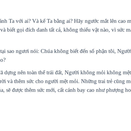
nh Ta với ai? Và kể Ta bằng ai? Hãy ngước mắt lên cao 
à biết gọi đích danh tất cả, không thiếu vật nào, vì sức 
, tại sao ngươi nói: Chúa không biết đến số phận tôi, Ngườ
ao?
ã dựng nên toàn thể trái đất, Người không mỏi không mệ
rời và thêm sức cho người mệt mỏi. Những trai trẻ cũng 
úa, sẽ được thêm sức mới, cất cánh bay cao như phượng h