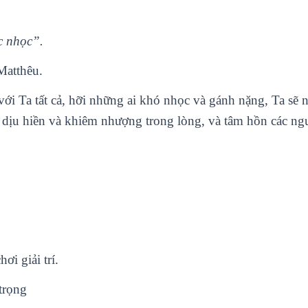
c nhọc”.
Matthêu.
ới Ta tất cả, hỡi những ai khó nhọc và gánh nặng, Ta sẽ
a dịu hiền và khiêm nhượng trong lòng, và tâm hồn các ngư
i giải trí.
trọng