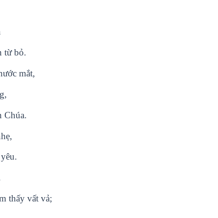
.
n
n từ bỏ.
nước mắt,
g,
n Chúa.
nhẹ,
 yêu.
.
m thấy vất vả;