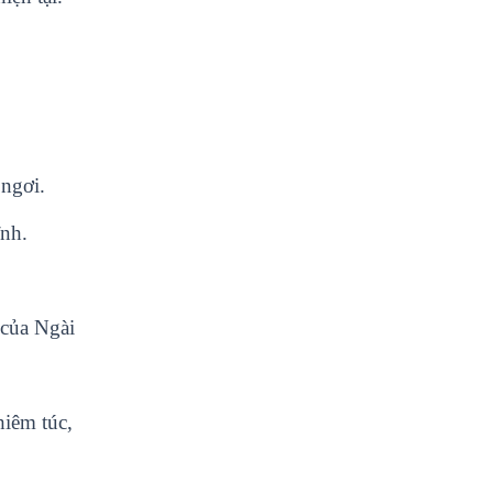
 ngơi.
ĩnh.
 của Ngài
hiêm túc,