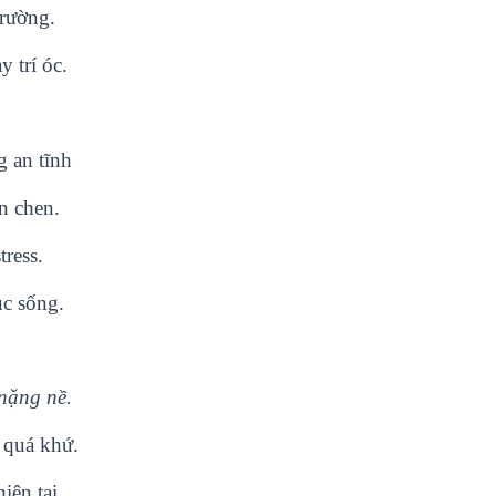
trường.
 trí óc.
g an tĩnh
n chen.
tress.
ục sống.
nặng nề.
 quá khứ.
iện tại.