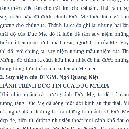
tăng thêm việc làm cho trái tim, cho cái tâm. Thật ra thì sự
suy niệm này đã được chính Đức Mẹ thực hiện và làm
gương cho chúng ta. Thánh Luca đã ghi lại những hai lần
thái độ của Đức Mẹ, đó là luôn để tâm suy niệm những
biến cố liên quan tới Chúa Giêsu, người Con của Mẹ. Vậy
thì đối với chúng ta, suy niệm những mầu nhiệm của Tin
Mừng, đó chính là cách hữu hiệu nhất để hái được những
bông hồng tươi thắm mà cài lên áo Mẹ hiền.
2. Suy niệm của ĐTGM. Ngô Quang Kiệt
HÀNH TRÌNH ĐỨC TIN CỦA ĐỨC MARIA
Khi nhìn ngắm các tượng ảnh Đức Mẹ, ta dễ có cảm
tưởng rằng Đức Mẹ đã sống một đời bình an thư thái. Vì
các nghệ nhân thường tạo ra những hình ảnh về Đức Mẹ
đẹp đẽ, hiền từ, dường như siêu thoát mọi cảnh khổ đau ở
trần gian. Khi ngợi ca Đức Mẹ là tuyệt mỹ, đầy ơn phúc,