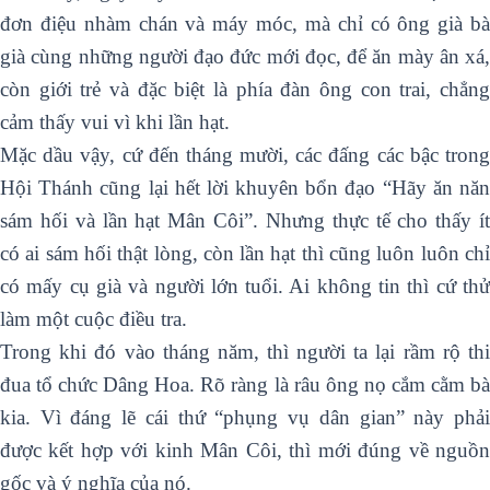
đơn điệu nhàm chán và máy móc, mà chỉ có ông già bà
già cùng những người đạo đức mới đọc, để ăn mày ân xá,
còn giới trẻ và đặc biệt là phía đàn ông con trai, chẳng
cảm thấy vui vì khi lần hạt.
Mặc dầu vậy, cứ đến tháng mười, các đấng các bậc trong
Hội Thánh cũng lại hết lời khuyên bổn đạo “Hãy ăn năn
sám hối và lần hạt Mân Côi”. Nhưng thực tế cho thấy ít
có ai sám hối thật lòng, còn lần hạt thì cũng luôn luôn chỉ
có mấy cụ già và người lớn tuổi. Ai không tin thì cứ thử
làm một cuộc điều tra.
Trong khi đó vào tháng năm, thì người ta lại rầm rộ thi
đua tổ chức Dâng Hoa. Rõ ràng là râu ông nọ cắm cằm bà
kia. Vì đáng lẽ cái thứ “phụng vụ dân gian” này phải
được kết hợp với kinh Mân Côi, thì mới đúng về nguồn
gốc và ý nghĩa của nó.