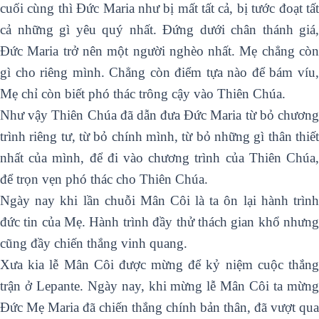
cuối cùng thì Đức Maria như bị mất tất cả, bị tước đoạt tất
cả những gì yêu quý nhất. Đứng dưới chân thánh giá,
Đức Maria trở nên một người nghèo nhất. Mẹ chẳng còn
gì cho riêng mình. Chẳng còn điểm tựa nào để bám víu,
Mẹ chỉ còn biết phó thác trông cậy vào Thiên Chúa.
Như vậy Thiên Chúa đã dẫn đưa Đức Maria từ bỏ chương
trình riêng tư, từ bỏ chính mình, từ bỏ những gì thân thiết
nhất của mình, để đi vào chương trình của Thiên Chúa,
để trọn vẹn phó thác cho Thiên Chúa.
Ngày nay khi lần chuỗi Mân Côi là ta ôn lại hành trình
đức tin của Mẹ. Hành trình đầy thử thách gian khổ nhưng
cũng đầy chiến thắng vinh quang.
Xưa kia lễ Mân Côi được mừng để kỷ niệm cuộc thắng
trận ở Lepante. Ngày nay, khi mừng lễ Mân Côi ta mừng
Đức Mẹ Maria đã chiến thắng chính bản thân, đã vượt qua