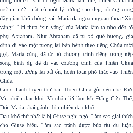
động đời cô. Khi đề nghị Maria làm mẹ, Thiên Chúa đã
mở ra trước mặt cô một lý tưởng cao đẹp, nhưng cũng
đầy gian khổ chông gai. Maria đã ngoan ngoãn thưa “Xin
vâng”. Lời thưa ‘xin vâng’ của Maria làm ta nhớ đến tổ
phụ Abraham. Như Abraham đã từ bỏ quê hương, gia
đình đi vào một tương lai bấp bênh theo tiếng Chúa mời
gọi, Maria cũng đã từ bỏ chương trình riêng trong nếp
sống bình dị, để đi vào chương trình của Thiên Chúa
trong một tương lai bất ổn, hoàn toàn phó thác vào Thiên
Chúa.
Cuộc thanh luyện thứ hai: Thiên Chúa gửi đến cho Đức
Mẹ nhiều đau khổ. Vì nhận lời làm Mẹ Đấng Cứu Thế,
Đức Maria phải gánh chịu nhiều đau khổ.
Đau khổ thứ nhất là bị Giuse nghi ngờ. Làm sao giải thích
cho Giuse hiểu. Làm sao tránh được búa rìu dư luận.