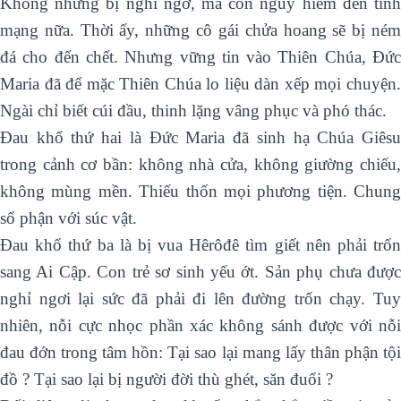
Không những bị nghi ngờ, mà còn nguy hiểm đến tính
mạng nữa. Thời ấy, những cô gái chửa hoang sẽ bị ném
đá cho đến chết. Nhưng vững tin vào Thiên Chúa, Đức
Maria đã để mặc Thiên Chúa lo liệu dàn xếp mọi chuyện.
Ngài chỉ biết cúi đầu, thinh lặng vâng phục và phó thác.
Đau khổ thứ hai là Đức Maria đã sinh hạ Chúa Giêsu
trong cảnh cơ bần: không nhà cửa, không giường chiếu,
không mùng mền. Thiếu thốn mọi phương tiện. Chung
số phận với súc vật.
Đau khổ thứ ba là bị vua Hêrôđê tìm giết nên phải trốn
sang Ai Cập. Con trẻ sơ sinh yếu ớt. Sản phụ chưa được
nghỉ ngơi lại sức đã phải đi lên đường trốn chạy. Tuy
nhiên, nỗi cực nhọc phần xác không sánh được với nỗi
đau đớn trong tâm hồn: Tại sao lại mang lấy thân phận tội
đồ ? Tại sao lại bị người đời thù ghét, săn đuổi ?