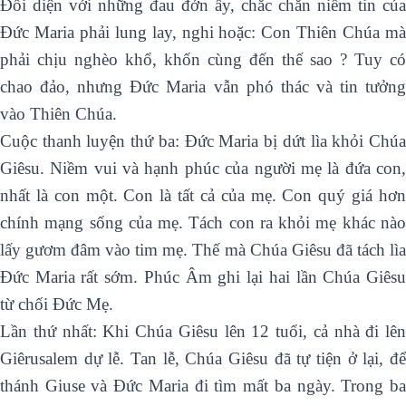
Đối diện với những đau đớn ấy, chắc chắn niềm tin của
Đức Maria phải lung lay, nghi hoặc: Con Thiên Chúa mà
phải chịu nghèo khổ, khốn cùng đến thế sao ? Tuy có
chao đảo, nhưng Đức Maria vẫn phó thác và tin tưởng
vào Thiên Chúa.
Cuộc thanh luyện thứ ba: Đức Maria bị dứt lìa khỏi Chúa
Giêsu. Niềm vui và hạnh phúc của người mẹ là đứa con,
nhất là con một. Con là tất cả của mẹ. Con quý giá hơn
chính mạng sống của mẹ. Tách con ra khỏi mẹ khác nào
lấy gươm đâm vào tim mẹ. Thế mà Chúa Giêsu đã tách lìa
Đức Maria rất sớm. Phúc Âm ghi lại hai lần Chúa Giêsu
từ chối Đức Mẹ.
Lần thứ nhất: Khi Chúa Giêsu lên 12 tuổi, cả nhà đi lên
Giêrusalem dự lễ. Tan lễ, Chúa Giêsu đã tự tiện ở lại, để
thánh Giuse và Đức Maria đi tìm mất ba ngày. Trong ba