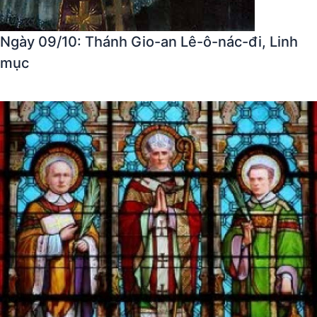
Ngày 09/10: Thánh Gio-an Lê-ô-nác-đi, Linh
mục