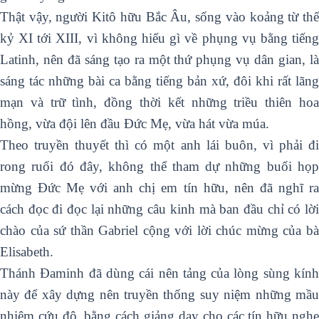
Thật vậy, người Kitô hữu Bắc Âu, sống vào koảng từ thế
kỷ XI tới XIII, vì không hiểu gì về phụng vụ bằng tiếng
Latinh, nên đã sáng tạo ra một thứ phụng vụ dân gian, là
sáng tác những bài ca bằng tiếng bản xứ, đôi khi rất lãng
mạn và trữ tình, đồng thời kết những triều thiên hoa
hồng, vừa đội lên đầu Đức Mẹ, vừa hát vừa múa.
Theo truyền thuyết thì có một anh lái buôn, vì phải đi
rong ruổi đó đây, không thể tham dự những buổi họp
mừng Đức Mẹ với anh chị em tín hữu, nên đã nghĩ ra
cách đọc đi đọc lại những câu kinh mà ban đầu chỉ có lời
chào của sứ thần Gabriel cộng với lời chúc mừng của bà
Elisabeth.
Thánh Đaminh đã dùng cái nên tảng của lòng sùng kính
này để xây dựng nên truyền thống suy niệm những mầu
nhiệm cứu độ, bằng cách giảng dạy cho các tín hữu nghe