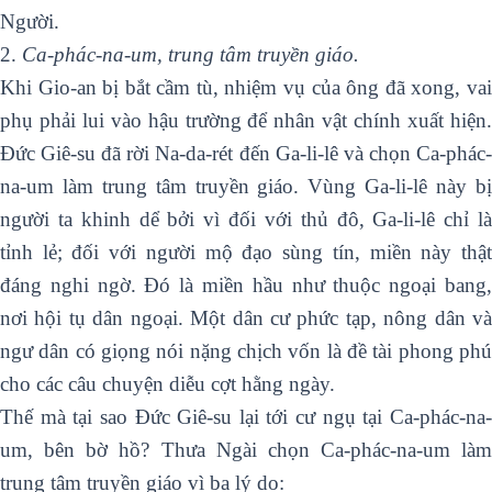
Người.
2.
Ca-phác-na-um, trung tâm truyền giáo.
Khi Gio-an bị bắt cầm tù, nhiệm vụ của ông đã xong, vai
phụ phải lui vào hậu trường để nhân vật chính xuất hiện.
Đức Giê-su đã rời Na-da-rét đến Ga-li-lê và chọn Ca-phác-
na-um làm trung tâm truyền giáo. Vùng Ga-li-lê này bị
người ta khinh dể bởi vì đối với thủ đô, Ga-li-lê chỉ là
tỉnh lẻ; đối với người mộ đạo sùng tín, miền này thật
đáng nghi ngờ. Đó là miền hầu như thuộc ngoại bang,
nơi hội tụ dân ngoại. Một dân cư phức tạp, nông dân và
ngư dân có giọng nói nặng chịch vốn là đề tài phong phú
cho các câu chuyện diễu cợt hằng ngày.
Thế mà tại sao Đức Giê-su lại tới cư ngụ tại Ca-phác-na-
um, bên bờ hồ? Thưa Ngài chọn Ca-phác-na-um làm
trung tâm truyền giáo vì ba lý do: