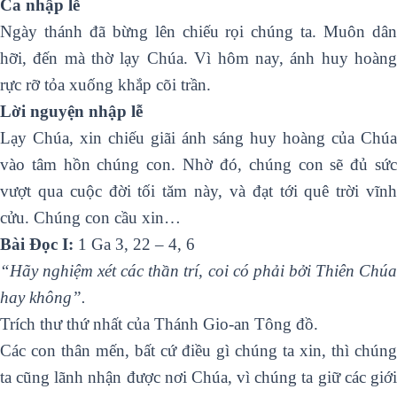
Ca nhập lễ
Ngày thánh đã bừng lên chiếu rọi chúng ta. Muôn dân
hỡi, đến mà thờ lạy Chúa. Vì hôm nay, ánh huy hoàng
rực rỡ tỏa xuống khắp cõi trần.
Lời nguyện nhập lễ
Lạy Chúa, xin chiếu giãi ánh sáng huy hoàng của Chúa
vào tâm hồn chúng con. Nhờ đó, chúng con sẽ đủ sức
vượt qua cuộc đời tối tăm này, và đạt tới quê trời vĩnh
cửu. Chúng con cầu xin…
Bài Ðọc I:
1 Ga 3, 22 – 4, 6
“Hãy nghiệm xét các thần trí, coi có phải bởi Thiên Chúa
hay không”.
Trích thư thứ nhất của Thánh Gio-an Tông đồ.
Các con thân mến, bất cứ điều gì chúng ta xin, thì chúng
ta cũng lãnh nhận được nơi Chúa, vì chúng ta giữ các giới