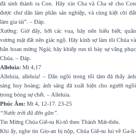
đã sinh thành ra Con. Hãy xin Cha và Cha sẽ cho Con
được chư dân làm phần sản nghiệp, và cùng kiệt cõi đất
làm gia tài”. – Ðáp.
Xướng: Giờ đây, hỡi các vua, hãy nên hiểu biết; quân
vương mặt đất nên giác ngộ. Hãy kính sợ làm tôi Chúa và
hân hoan mừng Ngài; hãy khiếp run tỏ bày sự vâng phục
Chúa. – Ðáp.
Alleluia:
Mt 4,17
Alleluia, alleluia! – Dân ngồi trong tối tăm đã thấy ánh
sáng huy hoàng; ánh sáng đã xuất hiện cho người ngồi
trong bóng sự chết. – Alleluia.
Phúc Âm:
Mt 4, 12-17. 23-25
“Nước trời đã đến gần”.
Tin Mừng Chúa Giê-su Ki-tô theo Thánh Mát-thêu.
Khi ấy, nghe tin Gio-an bị nộp, Chúa Giê-su lui về Ga-li-