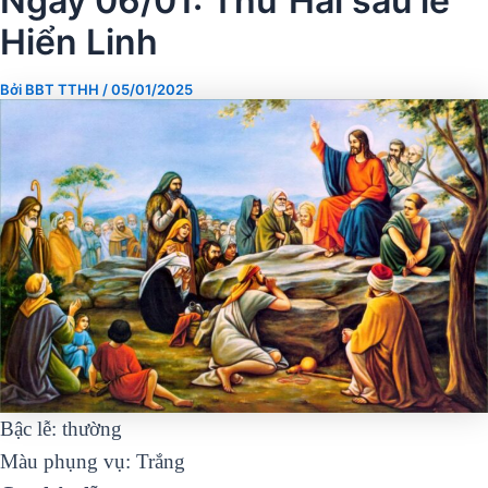
Ngày 06/01: Thứ Hai sau lễ
Hiển Linh
Bởi
BBT TTHH
/
05/01/2025
Bậc lễ: thường
Màu phụng vụ: Trắng