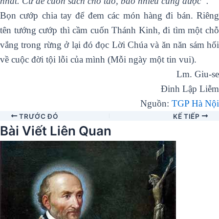
nhất. Cứ để cuốn sách cho tao, bao nhiêu cũng được”.
Bọn cướp chia tay để đem các món hàng đi bán. Riêng
tên tướng cướp thì cầm cuốn Thánh Kinh, đi tìm một chỗ
vắng trong rừng ở lại đó đọc Lời Chúa và ăn năn sám hối
về cuộc đời tội lỗi của mình (Mỗi ngày một tin vui).
Lm. Giu-se
Đinh Lập Liễm
Nguồn:
TGP Hà Nội
TRƯỚC ĐÓ
KẾ TIẾP
Bài Viết Liên Quan