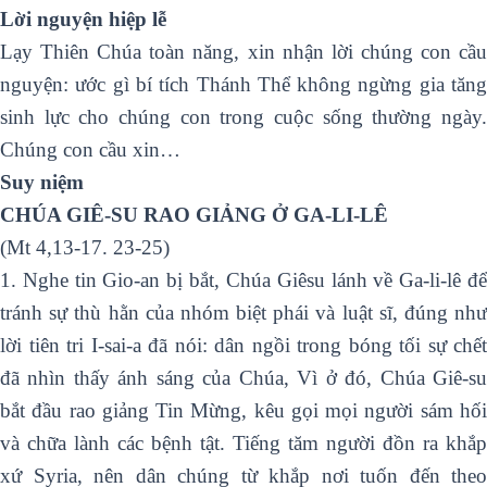
Lời nguyện hiệp lễ
Lạy Thiên Chúa toàn năng, xin nhận lời chúng con cầu
nguyện: ước gì bí tích Thánh Thể không ngừng gia tăng
sinh lực cho chúng con trong cuộc sống thường ngày.
Chúng con cầu xin…
Suy niệm
CHÚA GIÊ-SU RAO GIẢNG Ở GA-LI-LÊ
(Mt 4,13-17. 23-25)
1. Nghe tin Gio-an bị bắt, Chúa Giêsu lánh về Ga-li-lê để
tránh sự thù hằn của nhóm biệt phái và luật sĩ, đúng như
lời tiên tri I-sai-a đã nói: dân ngồi trong bóng tối sự chết
đã nhìn thấy ánh sáng của Chúa, Vì ở đó, Chúa Giê-su
bắt đầu rao giảng Tin Mừng, kêu gọi mọi người sám hối
và chữa lành các bệnh tật. Tiếng tăm người đồn ra khắp
xứ Syria, nên dân chúng từ khắp nơi tuốn đến theo