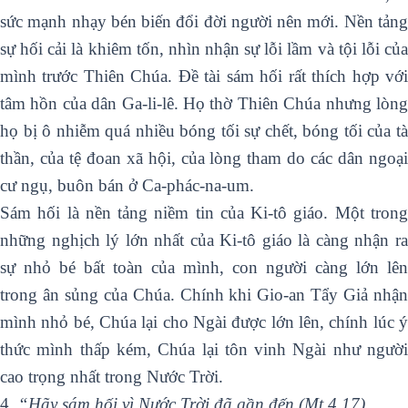
sức mạnh nhạy bén biến đổi đời người nên mới. Nền tảng
sự hối cải là khiêm tốn, nhìn nhận sự lỗi lầm và tội lỗi của
mình trước Thiên Chúa. Đề tài sám hối rất thích hợp với
tâm hồn của dân Ga-li-lê. Họ thờ Thiên Chúa nhưng lòng
họ bị ô nhiễm quá nhiều bóng tối sự chết, bóng tối của tà
thần, của tệ đoan xã hội, của lòng tham do các dân ngoại
cư ngụ, buôn bán ở Ca-phác-na-um.
Sám hối là nền tảng niềm tin của Ki-tô giáo. Một trong
những nghịch lý lớn nhất của Ki-tô giáo là càng nhận ra
sự nhỏ bé bất toàn của mình, con người càng lớn lên
trong ân sủng của Chúa. Chính khi Gio-an Tẩy Giả nhận
mình nhỏ bé, Chúa lại cho Ngài được lớn lên, chính lúc ý
thức mình thấp kém, Chúa lại tôn vinh Ngài như người
cao trọng nhất trong Nước Trời.
4.
“Hãy sám hối vì Nước Trời đã gần đến (Mt 4,17).