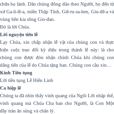
chữa họ lành. Dân chúng đông đảo theo Người, họ đến từ
xứ Ga-li-lê-a, miền Thập Tỉnh, Giê-ru-sa-lem, Giu-đê-a và
vùng bên kia sông Gio-đan.
Ðó là lời Chúa.
Lời nguyện tiến lễ
Lạy Chúa, xin chấp nhận lễ vật của chúng con và thực
hiện cuộc trao đổi kỳ diệu trong thánh lễ này: là cho
chúng con được đón nhận chính Chúa khi chúng con
dâng tiến của lễ do Chúa tặng ban. Chúng con cầu xin…
Kinh Tiền tụng
Lời tiền tụng Lễ Hiển Linh
Ca hiệp lễ
Chúng ta đã nhìn thấy vinh quang của Ngôi Lời nhập thể,
vinh quang mà Chúa Cha ban cho Người, là Con Một
đầy tràn ân sủng và chân lý.