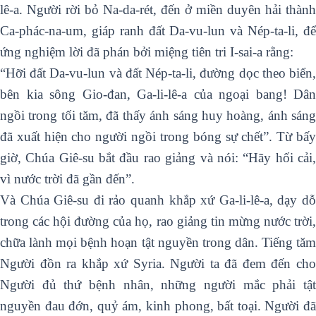
lê-a. Người rời bỏ Na-da-rét, đến ở miền duyên hải thành
Ca-phác-na-um, giáp ranh đất Da-vu-lun và Nép-ta-li, để
ứng nghiệm lời đã phán bởi miệng tiên tri I-sai-a rằng:
“Hỡi đất Da-vu-lun và đất Nép-ta-li, đường dọc theo biển,
bên kia sông Gio-đan, Ga-li-lê-a của ngoại bang! Dân
ngồi trong tối tăm, đã thấy ánh sáng huy hoàng, ánh sáng
đã xuất hiện cho người ngồi trong bóng sự chết”. Từ bấy
giờ, Chúa Giê-su bắt đầu rao giảng và nói: “Hãy hối cải,
vì nước trời đã gần đến”.
Và Chúa Giê-su đi rảo quanh khắp xứ Ga-li-lê-a, dạy dỗ
trong các hội đường của họ, rao giảng tin mừng nước trời,
chữa lành mọi bệnh hoạn tật nguyền trong dân. Tiếng tăm
Người đồn ra khắp xứ Syria. Người ta đã đem đến cho
Người đủ thứ bệnh nhân, những người mắc phải tật
nguyền đau đớn, quỷ ám, kinh phong, bất toại. Người đã