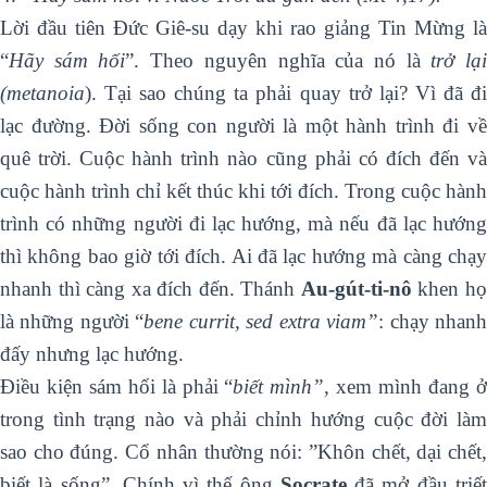
Lời đầu tiên Đức Giê-su dạy khi rao giảng Tin Mừng là
“
Hãy sám hối
”. Theo nguyên nghĩa của nó là
trở lạ
(metanoia
). Tại sao chúng ta phải quay trở lại? Vì đã đi
lạc đường. Đời sống con người là một hành trình đi về
quê trời. Cuộc hành trình nào cũng phải có đích đến và
cuộc hành trình chỉ kết thúc khi tới đích. Trong cuộc hành
trình có những người đi lạc hướng, mà nếu đã lạc hướng
thì không bao giờ tới đích. Ai đã lạc hướng mà càng chạy
nhanh thì càng xa đích đến. Thánh
Au-gút-ti-nô
khen h
là những người “
bene currit, sed extra viam”
: chạy nhan
đấy nhưng lạc hướng.
Điều kiện sám hối là phải “
biết mình”,
xem mình đang 
trong tình trạng nào và phải chỉnh hướng cuộc đời làm
sao cho đúng. Cổ nhân thường nói: ”Khôn chết, dại chết,
biết là sống”. Chính vì thế ông
Socrate
đã mở đầu triế