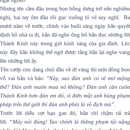
Nhưng tên cầm đầu trong bọn bỗng dưng trở nên nghiêm
nghị, hai tay ôm đầu rồi gục xuống tỏ vẻ suy nghĩ. Ba
mươi năm về trước, chính vào buổi sáng ngày hắn quyết
định bỏ nhà ra đi, hắn đã nghe ông bố hắn đọc những lời
Thánh Kinh này trong giờ kinh sáng của gia đình. Lúc
này đây hắn không thể ngờ được rằng hắn lại nghe vang
lên những lời ấy.
Tên cướp còn đang chúi đầu về dĩ vãng thì một đồng bọn
vỗ vai hắn và bảo: ”
Này,
sao đàn anh có vẻ mơ mộn
thế? Đàn anh muốn mua nó không? Đàn anh cần cuốn
Thánh Kinh hơn đàn em đó, vì điển mặt anh hùng phạm
pháp trên thế giới thì đàn anh phải là vô địch mà”.
Trước lời diễu cợt bạo gan đó, hắn chỉ chậm rải trả
lời:
“Mày nói đúng! Tao chính là thằng phạm tội nặn