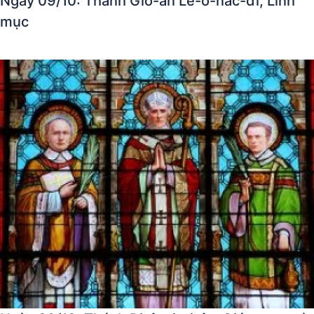
Ngày 09/10: Thánh Gio-an Lê-ô-nác-đi, Linh
mục