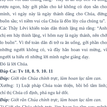
rượu ngon, hãy gởi phần cho kẻ không có dọn sẵn cho
mình, vì ngày này là ngày thánh dâng cho Chúa, đừng
buồn sầu; vì niềm vui của Chúa là đồn lũy của chúng ta”.
Các Thầy Lêvi khiến toàn dân thinh lặng mà rằng: “Anh
chị em hãy thinh lặng, vì hôm nay là ngày thánh, nên chớ
lo buồn”. Vì thế toàn dân đi trở ra ăn uống, gởi phần cho
những người không có, và đầy hân hoan vui mừng, vì
người ta hiểu rõ những lời mình nghe giảng dạy.
Ðó là lời Chúa.
Ðáp Ca: Tv 18, 8. 9. 10. 11
Ðáp:
Giới răn Chúa chính trực, làm hoan lạc tâm can.
Xướng: 1) Luật pháp Chúa toàn thiện, bồi bổ tâm linh;
chỉ thị Chúa cố định, phá ngu kẻ dốt.
Ðáp:
Giới răn Chúa chính trực, làm hoan lạc tâm can.
2) Giới răn Chúa chính trực, làm hoan lạc tâm can; mệnh