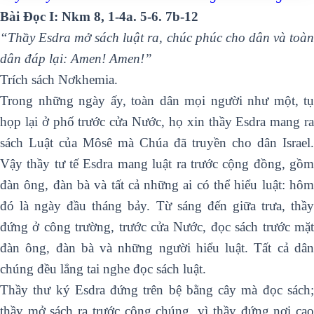
Bài Ðọc I: Nkm 8, 1-4a. 5-6. 7b-12
“Thầy Esdra mở sách luật ra, chúc phúc cho dân và toàn
dân đáp lại: Amen! Amen!”
Trích sách Nơkhemia.
Trong những ngày ấy, toàn dân mọi người như một, tụ
họp lại ở phố trước cửa Nước, họ xin thầy Esdra mang ra
sách Luật của Môsê mà Chúa đã truyền cho dân Israel.
Vậy thầy tư tế Esdra mang luật ra trước cộng đồng, gồm
đàn ông, đàn bà và tất cả những ai có thể hiểu luật: hôm
đó là ngày đầu tháng bảy. Từ sáng đến giữa trưa, thầy
đứng ở công trường, trước cửa Nước, đọc sách trước mặt
đàn ông, đàn bà và những người hiểu luật. Tất cả dân
chúng đều lắng tai nghe đọc sách luật.
Thầy thư ký Esdra đứng trên bệ bằng cây mà đọc sách;
thầy mở sách ra trước công chúng, vì thầy đứng nơi cao