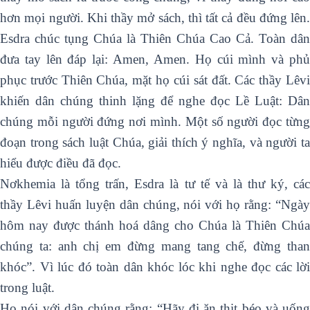
hơn mọi người. Khi thầy mở sách, thì tất cả đều đứng lên.
Esdra chúc tụng Chúa là Thiên Chúa Cao Cả. Toàn dân
đưa tay lên đáp lại: Amen, Amen. Họ cúi mình và phủ
phục trước Thiên Chúa, mặt họ cúi sát đất. Các thầy Lêvi
khiến dân chúng thinh lặng để nghe đọc Lề Luật: Dân
chúng mỗi người đứng nơi mình. Một số người đọc từng
đoạn trong sách luật Chúa, giải thích ý nghĩa, và người ta
hiểu được điều đã đọc.
Nơkhemia là tổng trấn, Esdra là tư tế và là thư ký, các
thầy Lêvi huấn luyện dân chúng, nói với họ rằng: “Ngày
hôm nay được thánh hoá dâng cho Chúa là Thiên Chúa
chúng ta: anh chị em đừng mang tang chế, đừng than
khóc”. Vì lúc đó toàn dân khóc lóc khi nghe đọc các lời
trong luật.
Họ nói với dân chúng rằng: “Hãy đi ăn thịt béo và uống