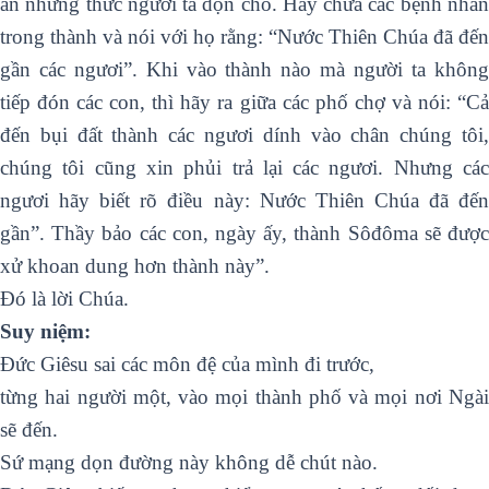
ăn những thức người ta dọn cho. Hãy chữa các bệnh nhân
trong thành và nói với họ rằng: “Nước Thiên Chúa đã đến
gần các ngươi”. Khi vào thành nào mà người ta không
tiếp đón các con, thì hãy ra giữa các phố chợ và nói: “Cả
đến bụi đất thành các ngươi dính vào chân chúng tôi,
chúng tôi cũng xin phủi trả lại các ngươi. Nhưng các
ngươi hãy biết rõ điều này: Nước Thiên Chúa đã đến
gần”. Thầy bảo các con, ngày ấy, thành Sôđôma sẽ được
xử khoan dung hơn thành này”.
Ðó là lời Chúa.
Suy niệm:
Đức Giêsu sai các môn đệ của mình đi trước,
từng hai người một, vào mọi thành phố và mọi nơi Ngài
sẽ đến.
Sứ mạng dọn đường này không dễ chút nào.