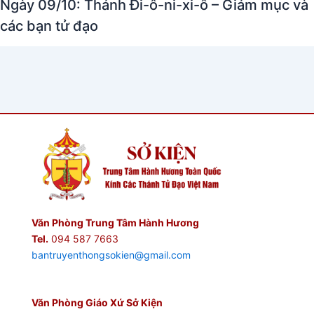
Ngày 09/10: Thánh Đi-ô-ni-xi-ô – Giám mục và
các bạn tử đạo
Văn Phòng Trung Tâm Hành Hương
Tel.
094 587 7663
bantruyenthongsokien@gmail.com
Văn Phòng Giáo Xứ Sở Kiện