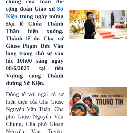
chung của toàn thể
cộng
đoàn
Giáo xứ
Sở
Kiện
trong ngày
mừng
Đại
lễ
Chúa Thánh
Thần hiện xuống
.
Thánh lễ do
Cha xứ
Giuse Phạm Đức Văn
long trọng chủ sự vào
lúc 10h00
sáng
ngày
08/6/2025
t
ại tiểu
Vương cung Thánh
đường Sở Kiện.
Đồng tế với ngài có sự
hiện diện của Cha Giuse
Nguyễn Văn Tuấn, Cha
phó Giuse Nguyễn Văn
Chung, Cha phó Gioan
Nguyễn Văn Tuyên,