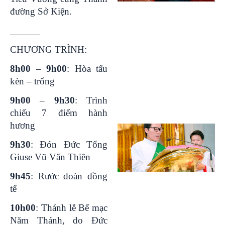
đường Sở Kiện.
______
CHƯƠNG TRÌNH:
8h00
–
9h00
: Hòa tấu
kèn – trống
9h00
–
9h30
: Trình
chiếu 7 điểm hành
hương
9h30
: Đón Đức Tổng
Giuse Vũ Văn Thiên
9h45
: Rước đoàn đồng
tế
10h00
: Thánh lễ Bế mạc
Năm Thánh, do Đức