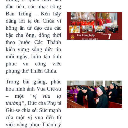
đầu tiên, các nhạc công
Ban Trống – Kèn hãy
dâng lời tạ ơn Chúa vì
hồng ân tử đạo của các
bậc cha ông, đồng thời
theo bước Các Thánh
kiên vững sống đức tin
mỗi ngày, luôn tận tình
phuc vụ công việc
phụng thờ Thiên Chúa.
Trong bài giảng, phác
họa hình ảnh Vua Giê-su
– một
“vị vua lạ
thường”,
Đức cha Phụ tá
Giu-se chia sẻ: Sức mạnh
của một vị vua đến từ
việc vâng phục Thánh ý