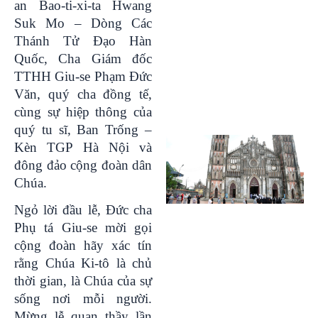
an Bao-ti-xi-ta Hwang
Suk Mo – Dòng Các
Thánh Tử Đạo Hàn
Quốc, Cha Giám đốc
TTHH Giu-se Phạm Đức
Văn, quý cha đồng tế,
cùng sự hiệp thông của
quý tu sĩ, Ban Trống –
Kèn TGP Hà Nội và
đông đảo cộng đoàn dân
Chúa.
Ngỏ lời đầu lễ, Đức cha
Phụ tá Giu-se mời gọi
cộng đoàn hãy xác tín
rằng Chúa Ki-tô là chủ
thời gian, là Chúa của sự
sống nơi mỗi người.
Mừng lễ quan thầy lần