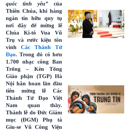
quốc tình yêu”
của
Thiên Chúa, khi hàng
ngàn tín hữu quy tụ
nơi đây để mừng lễ
Chúa Ki-tô Vua Vũ
Trụ và rước kiệu tôn
vinh
Các Thánh Tử
Đạo
. Trong đó có hơn
1.700 nhạc công Ban
Trống – Kèn Tổng
Giáo phận (TGP) Hà
Nội hân hoan lần đầu
tiên mừng lễ Các
Thánh Tử Đạo Việt
Nam quan thầy.
Thánh lễ do Đức Giám
mục (ĐGM) Phụ tá
Giu-se Vũ Công Viện