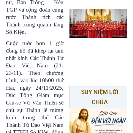
nữ, Ban Trống – Kèn
TGP và cộng đoàn cùng
rước Thánh tích các
Thánh xung quanh làng
Sở Kiện.
Cuộc rước hơn 1 giờ
đồng hồ đã khép lại tam
nhật kính Các Thánh Tử
Đạo Việt Nam (21-
23/11). Theo chương
trình, vào lúc 10h00 thứ
Hai, ngày 24/11/2025,
SUY NIỆM LỜI
Đức Tổng Giám mục
CHÚA
Giu-se Vũ Văn Thiên sẽ
chủ sự Thánh lễ mừng
kính trọng thể Các
Thánh Tử Đạo Việt Nam
tại TTHH Sở Kiện, đồng