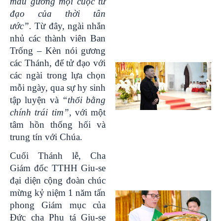
mẫu gương mọi cuộc tử
đạo của thời tân
ước”.
Từ đây, ngài nhắn
nhủ các thành viên Ban
Trống – Kèn nói gương
các Thánh, để tử đạo với
các ngài trong lựa chọn
mỗi ngày, qua sự hy sinh
tập luyện và
“thổi bằng
chính trái tim”
, với một
tâm hồn thống hối và
trung tín với Chúa.
Cuối Thánh lễ, Cha
Giám đốc TTHH Giu-se
đại diện cộng đoàn chúc
mừng kỷ niệm 1 năm tấn
phong Giám mục của
Đức cha Phụ tá Giu-se