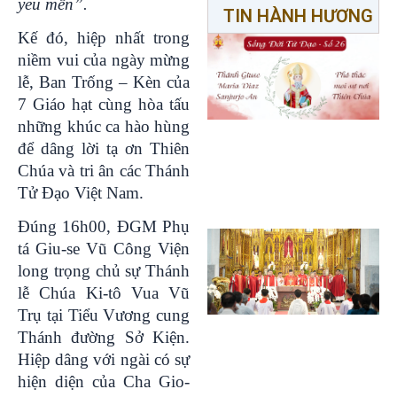
yêu mến”.
TIN HÀNH HƯƠNG
Kế đó, hiệp nhất trong
niềm vui của ngày mừng
lễ, Ban Trống – Kèn của
7 Giáo hạt cùng hòa tấu
những khúc ca hào hùng
để dâng lời tạ ơn Thiên
Chúa và tri ân các Thánh
Tử Đạo Việt Nam.
Đúng 16h00, ĐGM Phụ
tá Giu-se Vũ Công Viện
long trọng chủ sự Thánh
lễ Chúa Ki-tô Vua Vũ
Trụ tại Tiểu Vương cung
Thánh đường Sở Kiện.
Hiệp dâng với ngài có sự
hiện diện của Cha Gio-