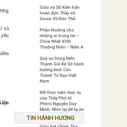
Giáo xứ Sở Kiện hân
ương
hoan đón Thầy xứ
Giuse Vũ Đức Thế
i và
Phần thưởng cho
 yêu
những ai trung tín –
Chúa Nhật XVIII
Thường Niên – Năm A
hiểm
Quý sơ Dòng Mến
Thánh Giá Kẻ Sở hành
hương kính Các
Thánh Tử Đạo Việt
Nam
Kết thúc năm mục vụ
của Thầy Phó tế
iện
Phêrô Nguyễn Duy
Minh: Nhìn lại để tạ ơn
TIN HÀNH HƯƠNG
Giáo hạt Chính Tòa