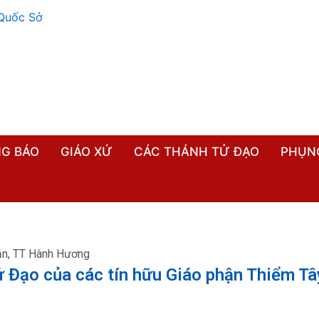
G BÁO
GIÁO XỨ
CÁC THÁNH TỬ ĐẠO
PHỤN
ận
,
TT Hành Hương
 Đạo của các tín hữu Giáo phận Thiểm Tâ