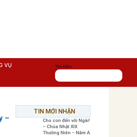
G VỤ
Tìm kiếm
TIN MỚI NHẬN
y –
Cho con đến với Ngài!
– Chúa Nhật XIX
Thường Niên – Năm A