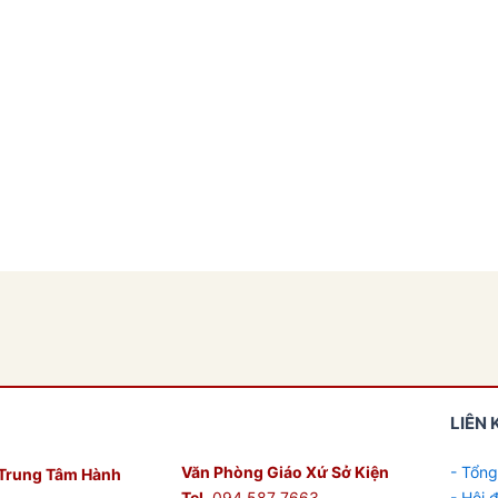
LIÊN 
Văn Phòng Giáo Xứ Sở Kiện
- Tổng
Trung Tâm Hành
Tel
. 094 587 7663
- Hội