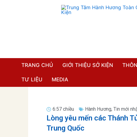
Nhảy
tới
nội
dung
TRANG CHỦ
GIỚI THIỆU SỞ KIỆN
THÔN
TƯ LIỆU
MEDIA
6:57 chiều
Hành Hương
,
Tin mới nh
Lòng yêu mến các Thánh Tử
Trung Quốc