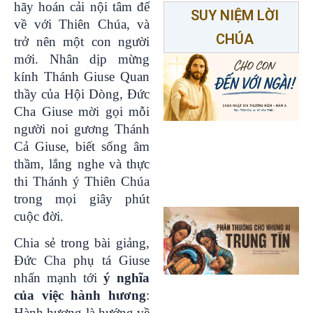
hãy hoán cải nội tâm để
SUY NIỆM LỜI
về với Thiên Chúa, và
CHÚA
trở nên một con người
mới. Nhân dịp mừng
kính Thánh Giuse Quan
thầy của Hội Dòng, Đức
Cha Giuse mời gọi mỗi
người noi gương Thánh
Cả Giuse, biết sống âm
thầm, lắng nghe và thực
thi Thánh ý Thiên Chúa
trong mọi giây phút
cuộc đời.
Chia sẻ trong bài giảng,
Đức Cha phụ tá Giuse
nhấn mạnh tới
ý nghĩa
của việc hành hương
:
Hành hương là hướng về