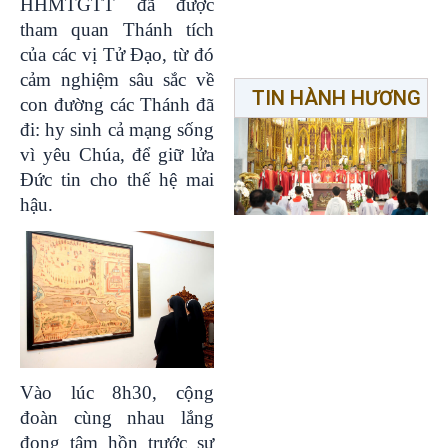
HHMTGTT đã được
tham quan Thánh tích
của các vị Tử Đạo, từ đó
cảm nghiệm sâu sắc về
TIN HÀNH HƯƠNG
con đường các Thánh đã
đi: hy sinh cả mạng sống
vì yêu Chúa, để giữ lửa
Đức tin cho thế hệ mai
hậu.
Vào lúc 8h30, cộng
đoàn cùng nhau lắng
đọng tâm hồn trước sự