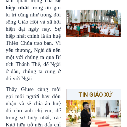
tầm quan trọng của
sự
hiệp nhất
trong ơn gọi
tu trì cũng như trong đời
sống Giáo Hội và xã hội
hiện đại ngày nay. Sự
hiệp nhất chính là ân huệ
Thiên Chúa trao ban. Vì
yêu thương, Ngài đã nên
một với chúng ta qua Bí
tích Thánh Thể, để Ngài
ở đâu, chúng ta cũng ở
đó với Ngài.
Thầy Giuse cũng mời
TIN GIÁO XỨ
gọi mỗi người hãy đón
nhận và sẻ chia ân huệ
đó cho anh chị em, để
trong sự hiệp nhất, các
Kitô hữu trở nên dấu chỉ