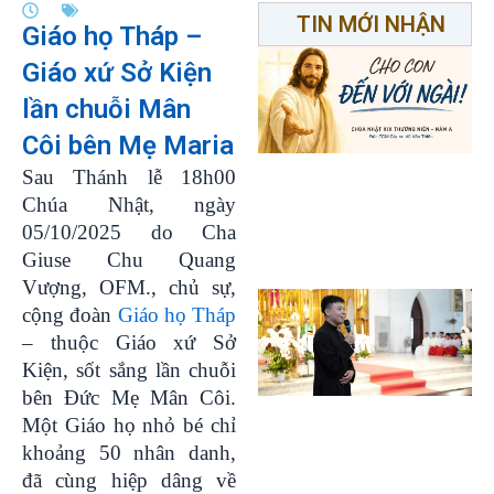
TIN MỚI NHẬN
Giáo họ Tháp –
Giáo xứ Sở Kiện
lần chuỗi Mân
Côi bên Mẹ Maria
Sau Thánh lễ 18h00
Chúa Nhật, ngày
05/10/2025 do Cha
Giuse Chu Quang
Vượng, OFM., chủ sự,
cộng đoàn
Giáo họ Tháp
– thuộc Giáo xứ Sở
Kiện, sốt sắng lần chuỗi
bên Đức Mẹ Mân Côi.
Một Giáo họ nhỏ bé chỉ
khoảng 50 nhân danh,
đã cùng hiệp dâng về