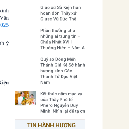
Giáo xứ Sở Kiện hân
kính
hoan đón Thầy xứ
 Văn
Giuse Vũ Đức Thế
2025
Phần thưởng cho
những ai trung tín –
Chúa Nhật XVIII
nh ý
Thường Niên – Năm A
Quý sơ Dòng Mến
Thánh Giá Kẻ Sở hành
hương kính Các
Thánh Tử Đạo Việt
iện
Nam
Kết thúc năm mục vụ
của Thầy Phó tế
Phêrô Nguyễn Duy
Minh: Nhìn lại để tạ ơn
TIN HÀNH HƯƠNG