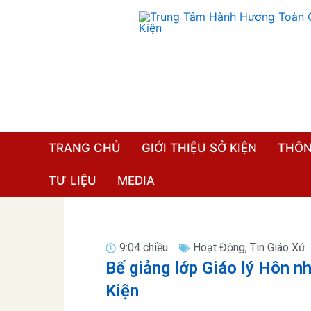
Nhảy
tới
nội
dung
TRANG CHỦ
GIỚI THIỆU SỞ KIỆN
THÔN
TƯ LIỆU
MEDIA
9:04 chiều
Hoạt Động
,
Tin Giáo Xứ
Bế giảng lớp Giáo lý Hôn n
Kiện