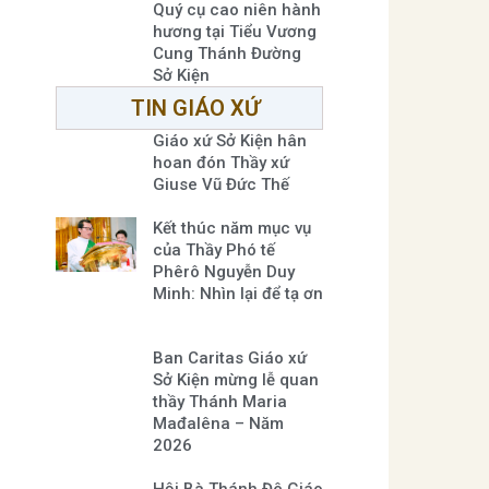
Quý cụ cao niên hành
hương tại Tiểu Vương
Cung Thánh Đường
Sở Kiện
TIN GIÁO XỨ
Giáo xứ Sở Kiện hân
hoan đón Thầy xứ
Giuse Vũ Đức Thế
Kết thúc năm mục vụ
của Thầy Phó tế
Phêrô Nguyễn Duy
Minh: Nhìn lại để tạ ơn
Ban Caritas Giáo xứ
Sở Kiện mừng lễ quan
thầy Thánh Maria
Mađalêna – Năm
2026
Hội Bà Thánh Đê Giáo