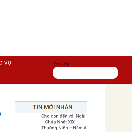
G VỤ
Tìm kiếm
TIN MỚI NHẬN
ở
Cho con đến với Ngài!
– Chúa Nhật XIX
Thường Niên – Năm A