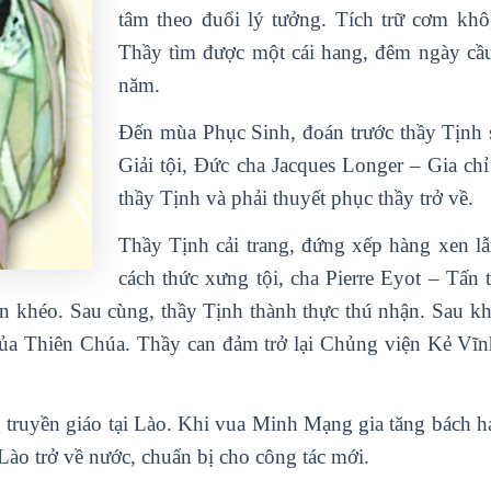
tâm theo đuổi lý tưởng. Tích trữ cơm khô
Thầy tìm được một cái hang, đêm ngày cầ
năm.
Đến mùa Phục Sinh, đoán trước thầy Tịnh s
Giải tội, Đức cha Jacques Longer – Gia chỉ
thầy Tịnh và phải thuyết phục thầy trở về.
Thầy Tịnh cải trang, đứng xếp hàng xen lẫ
cách thức xưng tội, cha Pierre Eyot – Tấn 
ôn khéo. Sau cùng, thầy Tịnh thành thực thú nhận. Sau k
ủa Thiên Chúa. Thầy can đảm trở lại Chủng viện Kẻ Vĩnh 
truyền giáo tại Lào. Khi vua Minh Mạng gia tăng bách hại
 Lào trở về nước, chuẩn bị cho công tác mới.