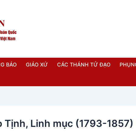
G BÁO
GIÁO XỨ
CÁC THÁNH TỬ ĐẠO
PHỤN
 Tịnh, Linh mục (1793-1857)