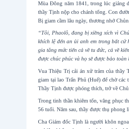
Mùa Đông năm 1841, trong lúc giảng dạ
thầy Tịnh nộp cho chánh tổng. Con đường
Bị giam cầm lâu ngày, thương nhớ Chủng
“Tôi, Phaolô, đang bị xiềng xích vì Ch
khích lệ đến an ủi anh em trong bất cứ
gia tăng mức tiến cả về tu đức, cả về k
được chúc phúc và họ sẽ được bảo toàn
Vua Thiệu Trị cải án xử trảm của thầy 
giam tại lao Trấn Phủ (Huế) để chờ các 
Thầy Tịnh được phóng thích, trở về Chủn
Trong tinh thần khiêm tốn, vâng phục t
56 tuổi. Năm sau, thầy được thụ phong 
Cha Giám đốc Tịnh là người khôn ngoan