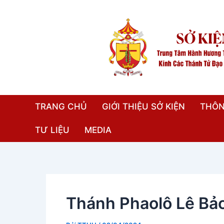
Nhảy
Điều
tới
hướng
nội
bài
dung
viết
TRANG CHỦ
GIỚI THIỆU SỞ KIỆN
THÔN
TƯ LIỆU
MEDIA
Thánh Phaolô Lê Bảo