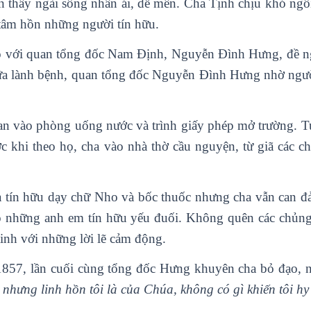
thấy ngài sống nhân ái, dễ mến. Cha Tịnh chịu khó ngồi t
tâm hồn những người tín hữu.
 với quan tổng đốc Nam Định, Nguyễn Đình Hưng, đề ngh
hữa lành bệnh, quan tổng đốc Nguyễn Đình Hưng nhờ ngư
n vào phòng uống nước và trình giấy phép mở trường. Tuy
Trước khi theo họ, cha vào nhà thờ cầu nguyện, từ giã các
à tín hữu dạy chữ Nho và bốc thuốc nhưng cha vẫn can đ
o những anh em tín hữu yếu đuối. Không quên các chủng 
tinh với những lời lẽ cảm động.
-1857, lần cuối cùng tổng đốc Hưng khuyên cha bỏ đạo, 
nhưng linh hồn tôi là của Chúa, không có gì khiến tôi h