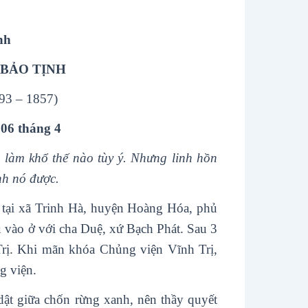
nh
BẢO TỊNH
93 – 1857)
 06 tháng 4
 làm khổ thế nào tùy ý. Nhưng linh hồn
inh nó được.
tại xã Trinh Hà, huyện Hoàng Hóa, phủ
u vào ở với cha Duệ, xứ Bạch Phát. Sau 3
rị. Khi mãn khóa Chủng viện Vĩnh Trị,
g viện.
dật giữa chốn rừng xanh, nên thầy quyết