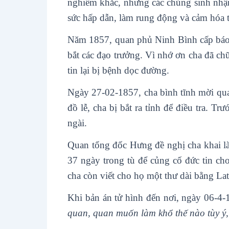
nghiêm khắc, nhưng các chủng sinh nhận 
sức hấp dẫn, làm rung động và cảm hóa 
Năm 1857, quan phủ Ninh Bình cấp báo
bắt các đạo trưởng. Vì nhớ ơn cha đã c
tin lại bị bệnh dọc đường.
Ngày 27-02-1857, cha bình tĩnh mời qua
đồ lễ, cha bị bắt ra tỉnh để điều tra. 
ngài.
Quan tổng đốc Hưng đề nghị cha khai l
37 ngày trong tù để củng cố đức tin ch
cha còn viết cho họ một thư dài bằng La
Khi bản án tử hình đến nơi, ngày 06-4
quan, quan muốn làm khổ thế nào tùy ý, 