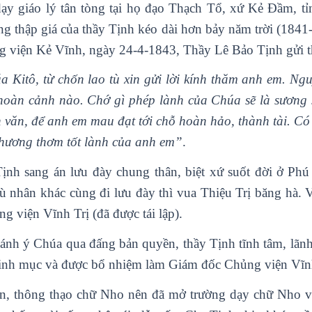
y giáo lý tân tòng tại họ đạo Thạch Tổ, xứ Kẻ Đầm, t
 thập giá của thầy Tịnh kéo dài hơn bảy năm trời (1841-
 viện Kẻ Vĩnh, ngày 24-4-1843, Thầy Lê Bảo Tịnh gửi th
úa Kitô, từ chốn lao tù xin gửi lời kính thăm anh em. N
 hoàn cảnh nào. Chớ gì phép lành của Chúa sẽ là sương 
iến văn, để anh em mau đạt tới chỗ hoàn hảo, thành tài. C
 hương thơm tốt lành của anh em”
.
Tịnh sang án lưu đày chung thân, biệt xứ suốt đời ở Phú
tù nhân khác cùng đi lưu đày thì vua Thiệu Trị băng hà. 
g viện Vĩnh Trị (đã được tái lập).
hánh ý Chúa qua đấng bản quyền, thầy Tịnh tĩnh tâm, lãn
linh mục và được bổ nhiệm làm Giám đốc Chủng viện Vĩnh
, thông thạo chữ Nho nên đã mở trường dạy chữ Nho và