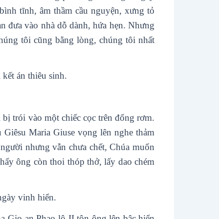
 bình tĩnh, âm thầm cầu nguyện, xưng tỏ
an đưa vào nhà dỗ dành, hứa hẹn. Nhưng
húng tôi cũng bằng lòng, chúng tôi nhất
kết án thiêu sinh.
bị trói vào một chiếc cọc trên đống rơm.
êu Giêsu Maria Giuse vọng lên nghe thảm
cả người nhưng vẫn chưa chết, Chúa muốn
thấy ông còn thoi thóp thở, lấy dao chém
gày vinh hiển.
Gio-an Phao-lô II tôn ông lên bậc hiển