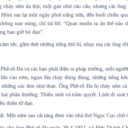
g cháy sém da thịt, ruột gan như cào cấu, nhưng các ông
 Hôm sau lại một ngày phơi nắng nữa, đến buổi chiều qu
không nao núng, chỉ trả lời: “Quan muốn ra án thế nào c
ng bao giờ bỏ đạo”.
căm tức, gầm thét những tiếng thô bỉ, nhục mạ các ông rồi 
hê-rô Đa và các bạn phải điệu ra pháp trường, mỗi người 
m lửa vào rơm, ngọn lửa cháy đùng đùng, những tiếng k
ại những xác đen như than. Ông Phê-rô Đa bị cháy sém 
hai phần thưởng: Thiêu sinh và trảm quyết. Lính đi soát 
ều thiên tử đạo.
ất. Một năm sau cải táng đem vào nhà thờ Ngọc Cục chờ n
c cho ông Phê-rô Đa ngày 29-4-1951, và Đức Thánh Cha 