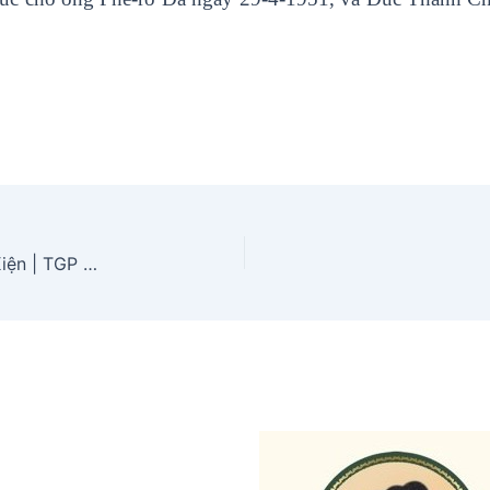
Phóng Sự- Tìm về Trung Tâm hành hương Sở Kiện | TGP Hà Nội