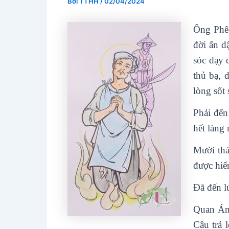
Bởi
TTHH
/
02/04/2024
Ông Phê-
đời ẩn d
sóc dạy 
thủ bạ, 
lòng sốt
Phải đến
hết làng
Mười thá
được hiế
Đã đến l
Quan Án 
Câu trả 