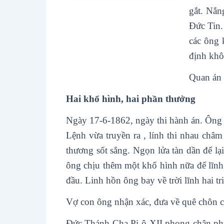
gắt. Nắn
Đức Tin.
các ông 
định khô
Quan án 
Hai khổ hình, hai phần thưởng
Ngày 17-6-1862, ngày thi hành án. Ông P
Lệnh vừa truyền ra , lính thi nhau châ
thương sốt sắng. Ngọn lửa tàn dần để l
ông chịu thêm một khổ hình nữa để lĩnh 
đầu. Linh hồn ông bay về trời lĩnh hai tri
Vợ con ông nhận xác, đưa về quê chôn c
Đức Thánh Cha Pi-ô XII phong chân phú