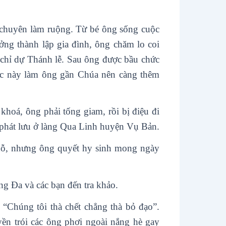
chuyên làm ruộng. Từ bé ông sống cuộc
ởng thành lập gia đình, ông chăm lo coi
 chỉ dự Thánh lễ. Sau ông được bầu chức
iệc này làm ông gần Chúa nên càng thêm
oá, ông phải tống giam, rồi bị điệu đi
i phát lưu ở làng Qua Linh huyện Vụ Bản.
ụ dỗ, nhưng ông quyết hy sinh mong ngày
ng Đa và các bạn đến tra khảo.
 “Chúng tôi thà chết chẳng thà bỏ đạo”.
yền trói các ông phơi ngoài nắng hè gay