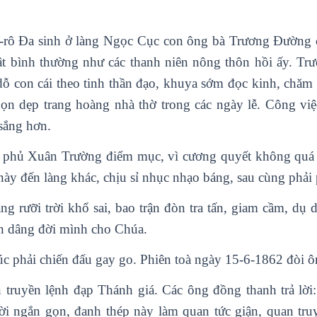
rô Đa sinh ở làng Ngọc Cục con ông bà Trương Đường 
ật bình thường như các thanh niên nông thôn hồi ấy. Trư
dỗ con cái theo tinh thần đạo, khuya sớm đọc kinh, chăm
dọn dẹp trang hoàng nhà thờ trong các ngày lễ. Công v
 sắng hơn.
 phủ Xuân Trường điểm mục, vì cương quyết không quá kh
 này đến làng khác, chịu sỉ nhục nhạo báng, sau cùng phả
ng rưỡi trời khổ sai, bao trận đòn tra tấn, giam cầm, d
n dâng đời mình cho Chúa.
úc phải chiến đấu gay go. Phiên toà ngày 15-6-1862 đòi ô
truyền lệnh đạp Thánh giá. Các ông đồng thanh trả lời:
lời ngắn gọn, đanh thép này làm quan tức giận, quan tru