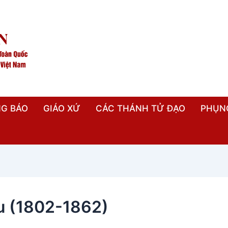
G BÁO
GIÁO XỨ
CÁC THÁNH TỬ ĐẠO
PHỤN
u (1802-1862)