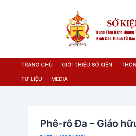
Nhảy
Điều
tới
hướng
nội
bài
dung
viết
TRANG CHỦ
GIỚI THIỆU SỞ KIỆN
THÔN
TƯ LIỆU
MEDIA
Phê-rô Đa – Giáo hữ