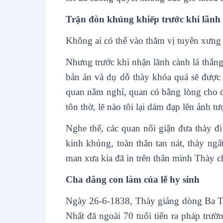
Trận đòn khủng khiếp trước khi lãnh t
Không ai có thể vào thăm vị tuyên xưng 
Nhưng trước khi nhận lãnh cành lá thắng
bản án và dụ dỗ thày khóa quá sẽ được 
quan nằm nghỉ, quan có bằng lòng cho đ
tôn thờ, lẽ nào tôi lại dám đạp lên ảnh t
Nghe thế, các quan nổi giận đưa thày đ
kinh khủng, toàn thân tan nát, thày ng
man xưa kia đã in trên thân mình Thày c
Cha dâng con làm của lễ hy sinh
Ngày 26-6-1838, Thày giảng dòng Ba T
Nhất đã ngoài 70 tuổi tiến ra pháp trư