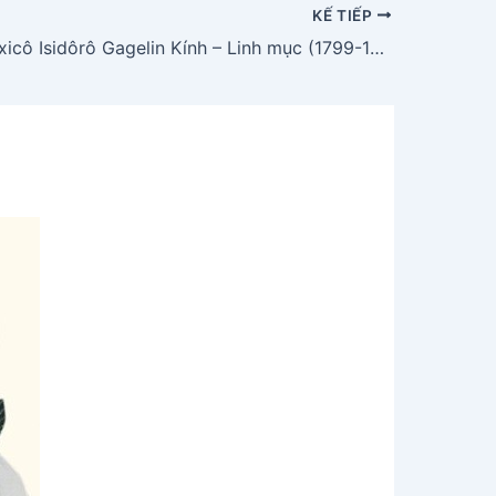
KẾ TIẾP
Thánh Phanxicô Isidôrô Gagelin Kính – Linh mục (1799-1833)