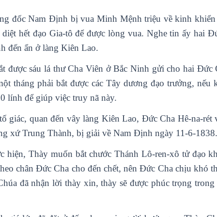
 đốc Nam Định bị vua Minh Mệnh triệu về kinh khiển tr
u diệt hết đạo Gia-tô để được lòng vua. Nghe tin ấy hai 
h đến ẩn ở làng Kiên Lao.
t được sáu lá thư Cha Viên ở Bắc Ninh gửi cho hai Đức C
một tháng phải bắt được các Tây dương đạo trưởng, nế
 lính để giúp việc truy nã này.
 tố giác, quan đến vây làng Kiên Lao, Đức Cha Hê-na-rét 
ang xứ Trung Thành, bị giải về Nam Định ngày 11-6-1838
ực hiện, Thày muốn bắt chước Thánh Lô-ren-xô tử đạo k
h theo chân Đức Cha cho đến chết, nên Đức Cha chịu khó th
Chúa đã nhận lời thày xin, thày sẽ được phúc trọng tron