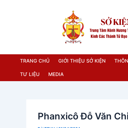
Nhảy
Điều
tới
hướng
nội
bài
dung
viết
TRANG CHỦ
GIỚI THIỆU SỞ KIỆN
THÔN
TƯ LIỆU
MEDIA
Phanxicô Ðỗ Văn Ch