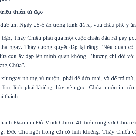
riều thiên tử đạo
đức tin. Ngày 25-6 án trong kinh đã ra, vua châu phê y á
 trận, Thầy Chiểu phải qua một cuộc chiến đấu rất gay g
tha ngay. Thày cương quyết đáp lại rằng: “Nếu quan có
ứa con ấy đạp lên mình quan không. Phương chi đối với C
ượng Chúa”.
i xử ngay nhưng vì muộn, phải để đến mai, và để trả thù,
ất lịm, lính phải khiêng thày về ngục. Chúa muốn in trên
hí thánh.
hánh Đa-minh Đỗ Minh Chiểu, 41 tuổi cùng với Chúa chi
ờng. Đức Cha ngồi trong cũi có lính khiêng, Thày Chiểu c