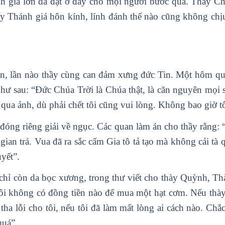
 giá lớn đã đặt ở đấy cho mọi người bước qua. Thày C
y Thánh giá hôn kính, lính đánh thế nào cũng không ch
n, lần nào thầy cùng can đảm xưng đức Tin. Một hôm qu
ời như sau: “Đức Chúa Trời là Chúa thật, là căn nguyên m
 qua ảnh, dù phải chết tôi cũng vui lòng. Không bao giờ t
i đóng riêng giải về ngục. Các quan làm án cho thầy rằng
ian trá. Vua đã ra sắc cấm Gia tô tả tạo mà không cải tà 
yết”.
hỉ còn da bọc xương, trong thư viết cho thày Quỳnh, Thày
ôi không có đồng tiền nào để mua một hạt cơm. Nếu thày g
ha lỗi cho tôi, nếu tôi đã làm mất lòng ai cách nào. Chắ
quá”.