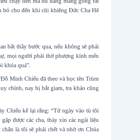
hiểu chạy đến mà dù đang mang gông rất
ịu bỏ cho đến khi cũi khiêng Đức Cha Hê
an bắt thầy bước qua, nếu không sẽ phải
ọi sự, mọi người phải thờ phượng kính mến
ôi khóa quá”.
: “Đỗ Minh Chiểu đã theo và học tên Trùm
quy chính, nay bị bắt giam, tra khảo cũng
 Chiếu kế lại rằng: “Từ ngày vào tù tôi
ặp được các cha, thày xin các ngài liệu
c chắn là tôi sẽ phải chết và nhờ ơn Chúa