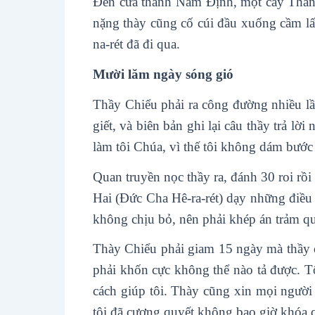
Đến cửa thành Nam Định, một cây Thánh
nặng thày cũng cố cúi đầu xuống cầm lấ
na-rét đã đi qua.
Mười lăm ngày sóng gió
Thầy Chiểu phải ra công đường nhiều lầ
giết, và biên bản ghi lại câu thầy trả l
làm tôi Chúa, vì thế tôi không dám bước
Quan truyền nọc thầy ra, đánh 30 roi rồ
Hai (Đức Cha Hê-ra-rét) dạy những điều g
không chịu bỏ, nên phải khép án trảm qu
Thày Chiểu phải giam 15 ngày mà thầy c
phải khốn cực không thể nào tả được. T
cách giúp tôi. Thày cũng xin mọi người t
tôi đã cương quyết không bao giờ khóa 