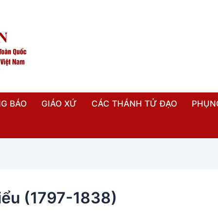
G BÁO
GIÁO XỨ
CÁC THÁNH TỬ ĐẠO
PHỤN
iểu (1797-1838)