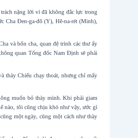
ách nặng lời vì đã không đắc lực trong
Đức Cha Đen-ga-đô (Y), Hê-na-rét (Minh),
ha và bốn cha, quan đệ trình các thư ấy
u không quan Tổng đốc Nam Định sẽ phải
và thày Chiểu chạy thoát, nhưng chỉ mấy
.
hông muốn bỏ thày mình. Khi phải giam
ế nào, tôi cũng chịu khó như vậy, ước gì
g cũng một ngày, cũng một cách như thày