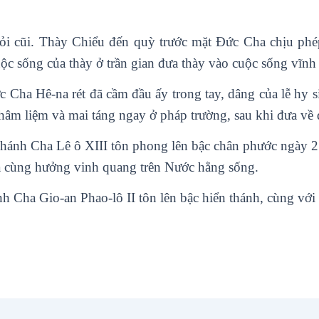
 cũi. Thày Chiểu đến quỳ trước mặt Đức Cha chịu phép g
uộc sống của thày ở trần gian đưa thày vào cuộc sống vĩn
c Cha Hê-na rét đã cầm đầu ấy trong tay, dâng của lễ hy 
âm liệm và mai táng ngay ở pháp trường, sau khi đưa về 
ánh Cha Lê ô XIII tôn phong lên bậc chân phước ngày 2
à cùng hưởng vinh quang trên Nước hằng sống.
 Cha Gio-an Phao-lô II tôn lên bậc hiển thánh, cùng với