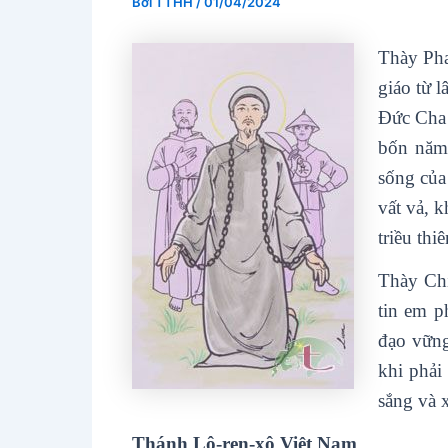
Bởi
TTHH
/
01/04/2024
Thày Pha
giáo từ 
Đức Cha 
bốn năm
sống của
vất vả, k
triều thi
Thày Chi
tin em p
đạo vững
khi phải
sắng và 
Thánh Lô-ren-xô Việt Nam