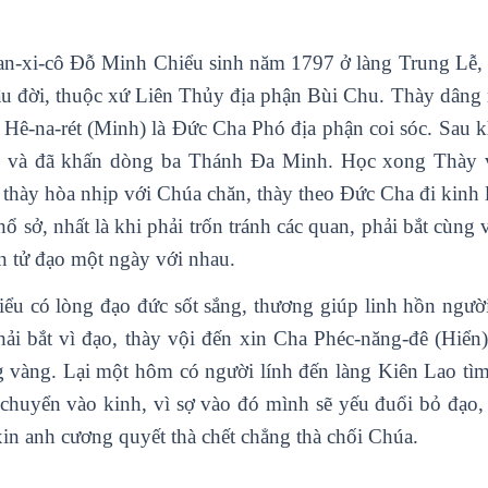
n-xi-cô Đỗ Minh Chiểu sinh năm 1797 ở làng Trung Lễ, 
lâu đời, thuộc xứ Liên Thủy địa phận Bùi Chu. Thày dâng
Hê-na-rét (Minh) là Đức Cha Phó địa phận coi sóc. Sau k
 và đã khấn dòng ba Thánh Đa Minh. Học xong Thày về
 thày hòa nhịp với Chúa chăn, thày theo Đức Cha đi kinh 
hổ sở, nhất là khi phải trốn tránh các quan, phải bắt cùng
ên tử đạo một ngày với nhau.
ểu có lòng đạo đức sốt sắng, thương giúp linh hồn người
hải bắt vì đạo, thày vội đến xin Cha Phéc-năng-đê (Hiể
 vàng. Lại một hôm có người lính đến làng Kiên Lao tìm 
 chuyển vào kinh, vì sợ vào đó mình sẽ yếu đuổi bỏ đạo,
xin anh cương quyết thà chết chẳng thà chối Chúa.