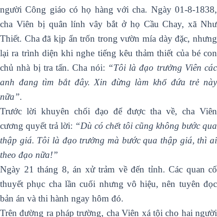
người Công giáo có họ hàng với cha. Ngày 01-8-1838,
cha Viên bị quân lính vây bắt ở họ Cầu Chay, xã Như
Thiết. Cha đã kịp ẩn trốn trong vườn mía dày đặc, nhưng
lại ra trình diện khi nghe tiếng kêu thảm thiết của bé con
chủ nhà bị tra tấn. Cha nói:
“Tôi là đạo trưởng Viên các
anh đang tìm bắt đây. Xin đừng làm khổ đứa trẻ này
nữa”.
Trước lời khuyên chối đạo để được tha về, cha Viên
cương quyết trả lời:
“Dù có chết tôi cũng không bước qua
thập giá. Tôi là đạo trưởng mà bước qua thập giá, thì ai
theo đạo nữa!”
Ngày 21 tháng 8, án xử trảm về đến tỉnh. Các quan cố
thuyết phục cha lần cuối nhưng vô hiệu, nên tuyên đọc
bản án và thi hành ngay hôm đó.
Trên đường ra pháp trường, cha Viên xá tội cho hai người