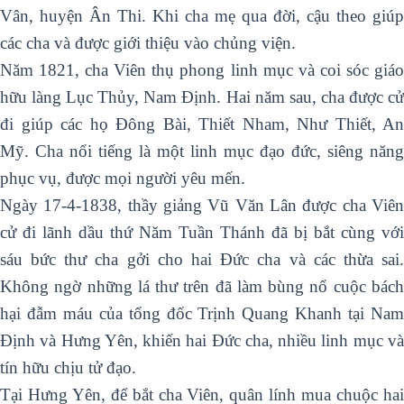
Vân, huyện Ân Thi. Khi cha mẹ qua đời, cậu theo giúp
các cha và được giới thiệu vào chủng viện.
Năm 1821, cha Viên thụ phong linh mục và coi sóc giáo
hữu làng Lục Thủy, Nam Định. Hai năm sau, cha được cử
đi giúp các họ Đông Bài, Thiết Nham, Như Thiết, An
Mỹ. Cha nổi tiếng là một linh mục đạo đức, siêng năng
phục vụ, được mọi người yêu mến.
Ngày 17-4-1838, thầy giảng Vũ Văn Lân được cha Viên
cử đi lãnh dầu thứ Năm Tuần Thánh đã bị bắt cùng với
sáu bức thư cha gởi cho hai Đức cha và các thừa sai.
Không ngờ những lá thư trên đã làm bùng nổ cuộc bách
hại đẫm máu của tổng đốc Trịnh Quang Khanh tại Nam
Định và Hưng Yên, khiến hai Đức cha, nhiều linh mục và
tín hữu chịu tử đạo.
Tại Hưng Yên, để bắt cha Viên, quân lính mua chuộc hai