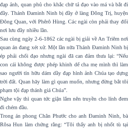
đạp ảnh, quan phủ cho khắc chữ tả đạo vào má và bắt đi
đầy. Thánh Ðaminh Ninh bị đầy ở làng Ðông Trị, huyện
Ðông Quan, với Phêrô Hùng. Các ngài còn phải thay đổi
nơi lưu đầy nhiều lần.
Sau cùng ngày 2-6-1862 các ngài bị giải về An Triêm nơi
quan án đang xét xử. Một lần nữa Thánh Ðaminh Ninh bị
ép phải chối đạo nhưng ngài đã can đảm thưa lại: “Nếu
con cái không được phép khinh dể cha mẹ mình thì làm
sao người tín hữu dám dầy đạp hình ảnh Chúa tạo dựng
trời đất. Quan hãy làm gì quan muốn, nhưng đừng bắt tôi
phạm tội đạp thánh giá Chúa”.
Nghe vậy thì quan tức giận lắm nên truyền cho lính đem
đi chém đầu.
Trong án phong Chân Phước cho anh Đaminh Ninh, bà
Rôsa Hun làm chứng rằng: “Tôi thấy anh bị nhốt tù tại