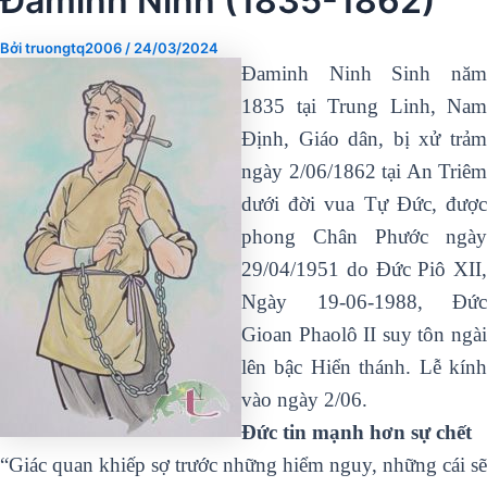
Ðaminh Ninh (1835-1862)
Bởi
truongtq2006
/
24/03/2024
Ðaminh Ninh Sinh năm
1835 tại Trung Linh, Nam
Ðịnh, Giáo dân, bị xử trảm
ngày 2/06/1862 tại An Triêm
dưới đời vua Tự Ðức, được
phong Chân Phước ngày
29/04/1951 do Ðức Piô XII,
Ngày 19-06-1988, Đức
Gioan Phaolô II suy tôn ngài
lên bậc Hiển thánh. Lễ kính
vào ngày 2/06.
Đức tin mạnh hơn sự chết
“Giác quan khiếp sợ trước những hiểm nguy, những cái sẽ