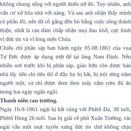
không chung sống với người thiếu nữ đó. Tuy nhiên, anh
vẫn cư xử hòa nhã với nàng. Và sau anh nhận thấy mình
có phần lỗi, nên đã cố gắng đền bù bằng cuộc sống thánh
thiện, nhất là can đảm chấp nhận mọi đau khổ, cực hình
vì đức tin và vì lòng mến Chúa.
Chiếu chỉ phân sáp ban hành ngày 05.08.1861 của vua
Tự Đức được áp dụng triệt để tại làng Nam Định. Nếu
nhiều nơi trước khi bị phân sáp, giáo hữu còn được bán
nhà lấy tiền chi tiêu thì ở đây họ bị bắt, bị trói từng năm
người một, và chỉ được đem theo mấy nắm cơm đủ ăn
trong hai ngày ngắn ngủi.
Thanh niên can trường.
Ngày 16-9-1861 ngài bị bắt cùng với Phêrô Ða, 38 tuổi,
Phêrô Hùng 26 tuổi. Sau bị giải về phủ Xuân Trường, các
ngài vẫn một mực tuyên xưng đức tin chứ không chịu